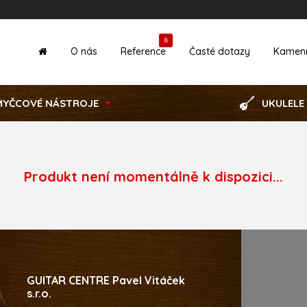
8
O nás
Reference
Časté dotazy
Kamen
MYČCOVÉ NÁSTROJE
UKULELE
Produkt není momentálně k dispozici...
GUITAR CENTRE Pavel Vitáček
s.r.o.