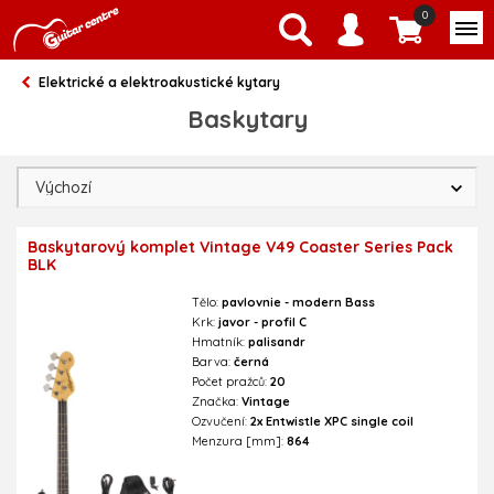
0
Elektrické a elektroakustické kytary
Baskytary
Baskytarový komplet Vintage V49 Coaster Series Pack
BLK
Tělo:
pavlovnie - modern Bass
Krk:
javor - profil C
Hmatník:
palisandr
Barva:
černá
Počet pražců:
20
Značka:
Vintage
Ozvučení:
2x Entwistle XPC single coil
Menzura [mm]:
864