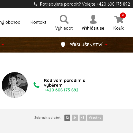
Potřebujete poradit? Volejte +420 608 173 892
0
ný obchod
Kontakt
Vyhledat
Přihlásit se
Košík
PŘÍSLUŠENSTVÍ
Rád vám poradím s
výběrem
+420 608 173 892
Zobrazit položek:
12
24
48
Všechny