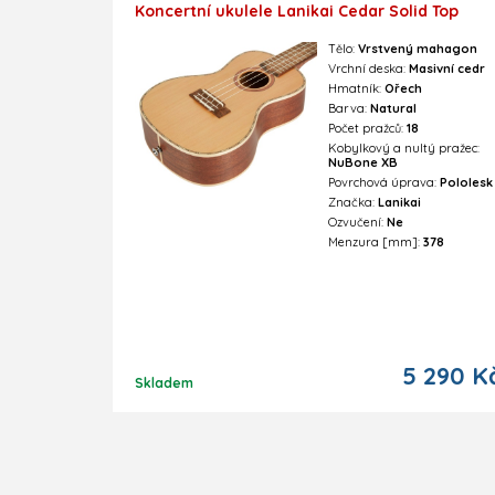
Koncertní ukulele Lanikai Cedar Solid Top
Tělo:
Vrstvený mahagon
Vrchní deska:
Masivní cedr
Hmatník:
Ořech
Barva:
Natural
Počet pražců:
18
Kobylkový a nultý pražec:
NuBone XB
Povrchová úprava:
Pololesk
Značka:
Lanikai
Ozvučení:
Ne
Menzura [mm]:
378
5 290 K
Skladem