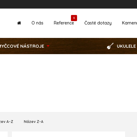
8
O nás
Reference
Časté dotazy
Kamen
MYČCOVÉ NÁSTROJE
UKULELE
zev A-Z
Název Z-A