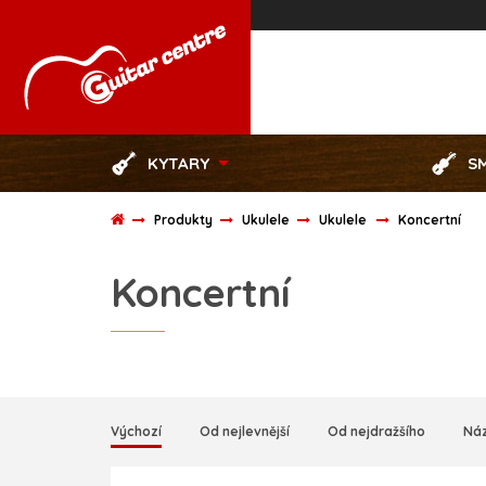
KYTARY
S
Produkty
Ukulele
Ukulele
Koncertní
Koncertní
Výchozí
Od nejlevnější
Od nejdražšího
Ná