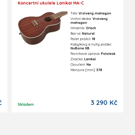
Koncertní ukulele Lanikai MA-C
Tělo:
Vrstvený mahagon
Vrchní deska:
Vrstvený
mahagon
Hmatník:
Ořech
Barva:
Natural
Počet pražců:
18
Kobylkový a nultý pražec:
NuBone XB
Povrchová úprava:
Pololesk
Značka:
Lanikai
Ozvučení:
Ne
Menzura [mm]:
378
č
3 290 Kč
Skladem