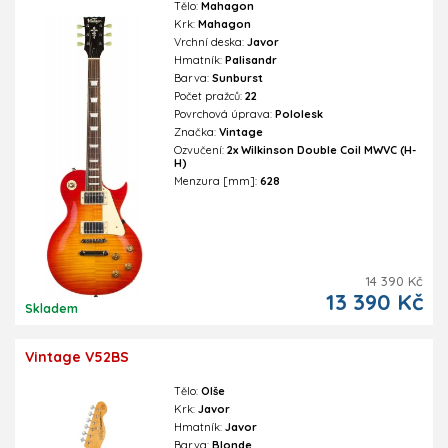
Tělo:
Mahagon
Krk:
Mahagon
Vrchní deska:
Javor
Hmatník:
Palisandr
Barva:
Sunburst
Počet pražců:
22
Povrchová úprava:
Pololesk
Značka:
Vintage
Ozvučení:
2x Wilkinson Double Coil MWVC (H-
H)
Menzura [mm]:
628
14 390 Kč
13 390 Kč
Skladem
Vintage V52BS
Tělo:
Olše
Krk:
Javor
Hmatník:
Javor
Barva:
Blonde