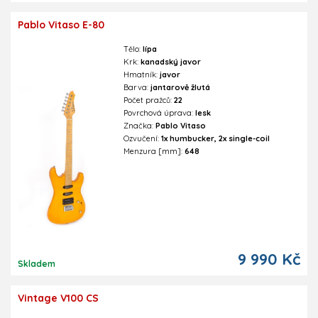
Pablo Vitaso E-80
Tělo:
lípa
Krk:
kanadský javor
Hmatník:
javor
Barva:
jantarově žlutá
Počet pražců:
22
Povrchová úprava:
lesk
Značka:
Pablo Vitaso
Ozvučení:
1x humbucker, 2x single-coil
Menzura [mm]:
648
9 990 Kč
Skladem
Vintage V100 CS