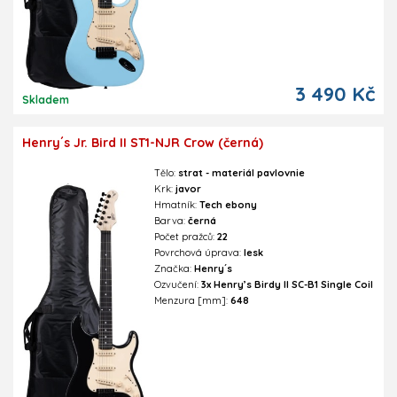
3 490 Kč
Skladem
Henry´s Jr. Bird II ST1-NJR Crow (černá)
Tělo:
strat - materiál pavlovnie
Krk:
javor
Hmatník:
Tech ebony
Barva:
černá
Počet pražců:
22
Povrchová úprava:
lesk
Značka:
Henry´s
Ozvučení:
3x Henry’s Birdy II SC-B1 Single Coil
Menzura [mm]:
648