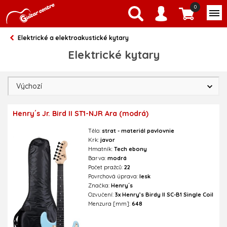
0
Elektrické a elektroakustické kytary
Elektrické kytary
Henry´s Jr. Bird II ST1-NJR Ara (modrá)
Tělo:
strat - materiál pavlovnie
Krk:
javor
Hmatník:
Tech ebony
Barva:
modrá
Počet pražců:
22
Povrchová úprava:
lesk
Značka:
Henry´s
Ozvučení:
3x Henry’s Birdy II SC-B1 Single Coil
Menzura [mm]:
648