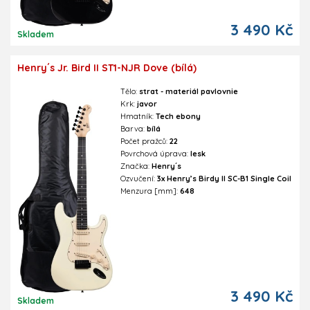
3 490 Kč
Skladem
Henry´s Jr. Bird II ST1-NJR Dove (bílá)
Tělo:
strat - materiál pavlovnie
Krk:
javor
Hmatník:
Tech ebony
Barva:
bílá
Počet pražců:
22
Povrchová úprava:
lesk
Značka:
Henry´s
Ozvučení:
3x Henry’s Birdy II SC-B1 Single Coil
Menzura [mm]:
648
3 490 Kč
Skladem