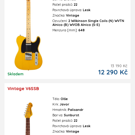
Počet pražců:
22
Povrchová úprava:
Lesk
Značka:
Vintage
Ozvučení:
2 Wilkinson Single Coils (N) WVTN
Alnico (B) WVOB Alnico (S-S)
Menzura [mm]:
648
13 190 Kč
12 290 Kč
Skladem
Vintage V6SSB
Tělo:
Olše
Krk:
Javor
Hmatník:
Palisandr
Barva:
Sunburst
Počet pražců:
22
Povrchová úprava:
Lesk
Značka:
Vintage