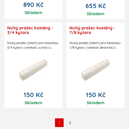
890 Kč
655 Kč
Skladem
Skladem
Nultý pražec kostěný -
Nultý pražec kostěný -
3/4 kytara
7/8 kytara
Nultý pražec (ořech) pro klasickou
Nultý pražec (ořech) pro klasickou
3/4 kytaru (velikost Junior) s
7/8 kytaru (velikost Senorita) s
profrézovanými drážkami na
profrézovanými drážkami na
struny. Rozměry (mm): 48(D) x
struny. Rozměry (mm): 50(D) x
4,8(Š) x 8,5(V).
4,8(Š) x 8,5(V).
150 Kč
150 Kč
Skladem
Skladem
1
2