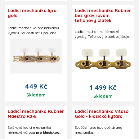
Ladicí mechanika lyra
Ladicí mechanika Rubner
gold
bez gravírování,
teflonový plátek
Ladicí mechanika pro klasickou
Ladicí mechanika německé
kytaru. Součástí setu jsou obě
výroby. Teflonový plátek zajišťuje
strany mechaniky.
konstantní odpor mechaniky a
tedy zvyšuje její přesnost -
mechanika reaguje stále stejně, ať
už při ladění nahoru či dolů.
Průměr 10 mm. Černé šroubky.
Součástí setu jsou obě strany
mechaniky.
449 Kč
1 499 Kč
Skladem
Skladem
Ladicí mechanika Rubner
Ladicí mechanika Vitaso
Maestro R2-E
Gold - klasická kytara
Špičková ladicí mechanika
Součástí setu jsou obě strany
německé výroby
pro klasickou
mechaniky.
kytaru
, gravírovaná, s teflonovým