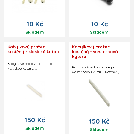
10 Kč
10 Kč
Skladem
Skladem
Kobylkový pražec
Kobylkový pražec
kostěný - klasická kytara
kostěný - westernová
kytara
Kobylkové sedlo vhodné pro
Kobylkové sedlo vhodné pro
klasickou kytaru.
westernovou kytaru. Rozměry
Rozměry (mm): 79(D) x 2,4(Š) x
(mm): 72(D) x 3(Š) x 9(V).
9(V).
Třetí rozměr měřen na basové
straně, na melodické straně 8 mm.
150 Kč
150 Kč
Skladem
Skladem