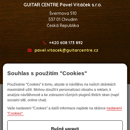
GUITAR CENTRE Pavel Vitáček s.r.o.
Švermova 510
537 01 Chrudim
Česká Republika
+420 608 173 892
pavel.vitacek@guitarcentre.cz
Souhlas s použitím "Cookies"
Developed by
Používáme "Cookies" k tomu, abyste si návštěvu na našich stránkách
maximálně užili. Mohou sloužit k personalizaci obsahu a reklam, k
analýze návštěvnosti a ke zobrazení různých pluginů třetích stran (např.
socialní sítě, online chat).
Vaše nastavení "Cookies" a další informace najdete na stránce
nastavení
"Cookies".
Ručně upravit