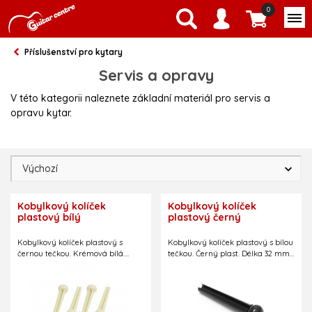
0
Příslušenství pro kytary
Servis a opravy
V této kategorii naleznete základní materiál pro servis a
opravu kytar.
Kobylkový kolíček
Kobylkový kolíček
plastový bílý
plastový černý
Kobylkový kolíček plastový s
Kobylkový kolíček plastový s bílou
černou tečkou. Krémová bílá.
tečkou. Černý plast. Délka 32 mm.
Délka 32 mm. Šířka pod hlavičkou
Šířka pod hlavičkou 5 mm, šířka
5 mm, šířka nejužšího místa 3,6
nejužšího místa 3,6 mm.
mm.