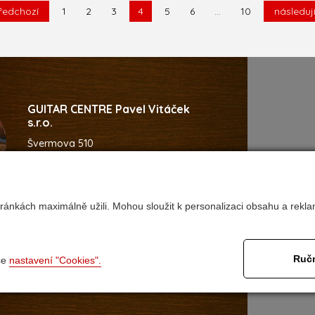
ředchozí
1
2
3
4
5
6
...
10
následuj
GUITAR CENTRE Pavel Vitáček
s.r.o.
Švermova 510
537 01 Chrudim
Česká Republika
ránkách maximálně užili. Mohou sloužit k personalizaci obsahu a rekla
92
@guitarcentre.cz
Ručn
ce
nastavení "Cookies".