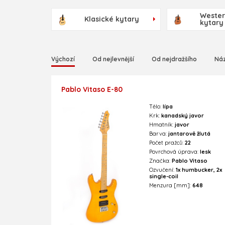
Weste
Klasické kytary
kytary
Výchozí
Od nejlevnější
Od nejdražšího
Ná
Pablo Vitaso E-80
Tělo:
lípa
Krk:
kanadský javor
Hmatník:
javor
Barva:
jantarově žlutá
Počet pražců:
22
Povrchová úprava:
lesk
Značka:
Pablo Vitaso
Ozvučení:
1x humbucker, 2x
single-coil
Menzura [mm]:
648