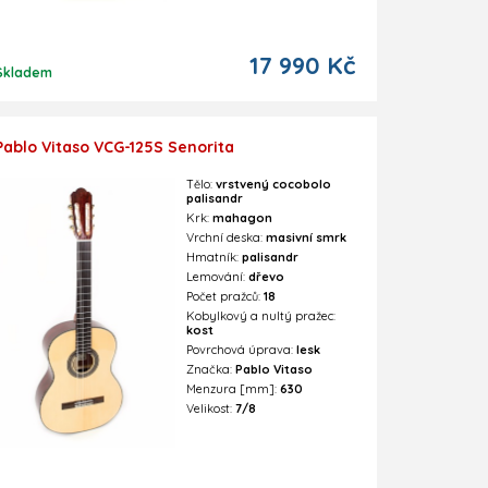
17 990 Kč
Skladem
Pablo Vitaso VCG-125S Senorita
Tělo:
vrstvený cocobolo
palisandr
Krk:
mahagon
Vrchní deska:
masivní smrk
Hmatník:
palisandr
Lemování:
dřevo
Počet pražců:
18
Kobylkový a nultý pražec:
kost
Povrchová úprava:
lesk
Značka:
Pablo Vitaso
Menzura [mm]:
630
Velikost:
7/8