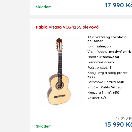
17 990 K
Skladem
Pablo Vitaso VCG-125S slevová
Tělo:
vrstvený cocobolo
palisandr
Krk:
mahagon
Vrchní deska:
masivní smrk
Hmatník:
techwood
Lemování:
dřevo
Počet pražců:
19
Kobylkový a nultý pražec:
kost
Povrchová úprava:
lesk
Značka:
Pablo Vitaso
Menzura [mm]:
650
Velikost:
4/4
17 990 K
15 990 K
Skladem