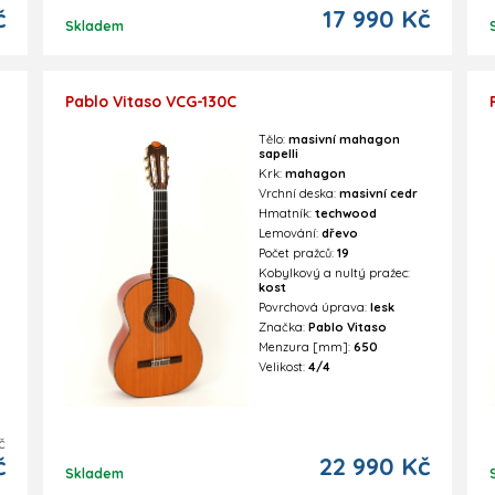
č
17 990 Kč
Skladem
Pablo Vitaso VCG-130C
Tělo:
masivní mahagon
sapelli
Krk:
mahagon
Vrchní deska:
masivní cedr
Hmatník:
techwood
Lemování:
dřevo
Počet pražců:
19
Kobylkový a nultý pražec:
kost
Povrchová úprava:
lesk
Značka:
Pablo Vitaso
Menzura [mm]:
650
Velikost:
4/4
č
č
22 990 Kč
Skladem