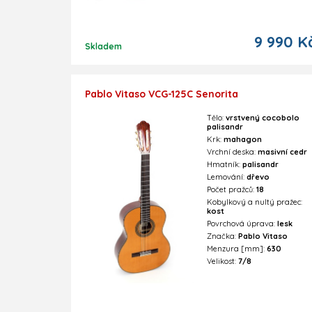
9 990 K
Skladem
Pablo Vitaso VCG-125C Senorita
Tělo:
vrstvený cocobolo
palisandr
Krk:
mahagon
Vrchní deska:
masivní cedr
Hmatník:
palisandr
Lemování:
dřevo
Počet pražců:
18
Kobylkový a nultý pražec:
kost
Povrchová úprava:
lesk
Značka:
Pablo Vitaso
Menzura [mm]:
630
Velikost:
7/8