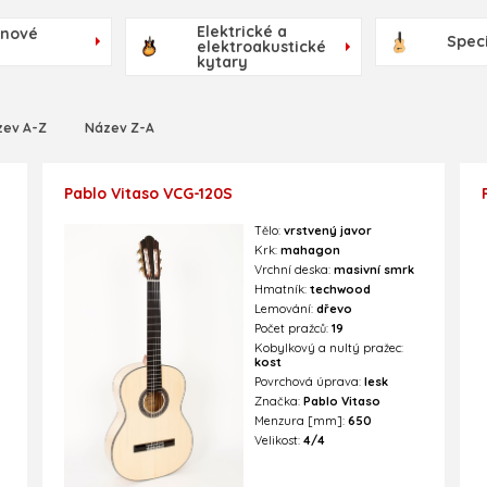
Elektrické a
rnové
Speci
elektroakustické
kytary
zev A-Z
Název Z-A
Pablo Vitaso VCG-120S
Tělo:
vrstvený javor
Krk:
mahagon
Vrchní deska:
masivní smrk
Hmatník:
techwood
Lemování:
dřevo
Počet pražců:
19
Kobylkový a nultý pražec:
kost
Povrchová úprava:
lesk
Značka:
Pablo Vitaso
Menzura [mm]:
650
Velikost:
4/4