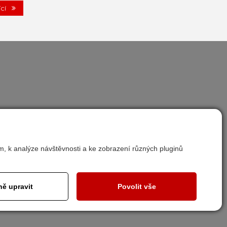
ící
Nastavit cookies
m, k analýze návštěvnosti a ke zobrazení různých pluginů
ě upravit
Povolit vše