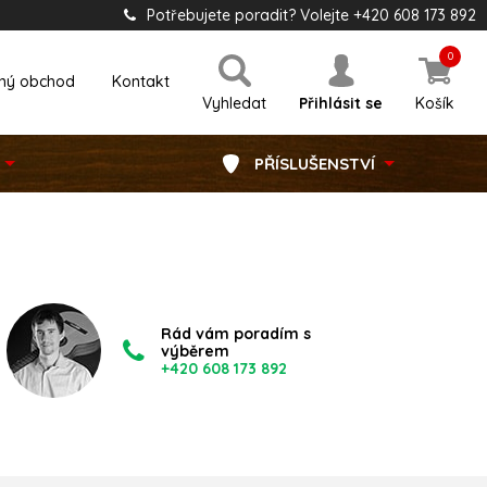
Potřebujete poradit? Volejte +420 608 173 892
0
ný obchod
Kontakt
Vyhledat
Přihlásit se
Košík
PŘÍSLUŠENSTVÍ
Rád vám poradím s
výběrem
+420 608 173 892