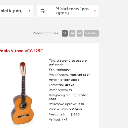
Příslušenství pro
ální kytary
kytary
Zobrazit položek:
12
24
48
Všechny
Pablo Vitaso VCG-125C
Tělo:
vrstvený cocobolo
palisandr
Krk:
mahagon
Vrchní deska:
masivní cedr
Hmatník:
techwood
Lemování:
dřevo
Počet pražců:
19
Kobylkový a nultý pražec:
kost
Povrchová úprava:
lesk
Značka:
Pablo Vitaso
Menzura [mm]:
650
Velikost:
4/4