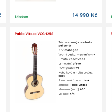
č
14 990 Kč
Skladem
Pablo Vitaso VCG-125S
Tělo:
vrstvený cocobolo
palisandr
Krk:
mahagon
Vrchní deska:
masivní smrk
Hmatník:
techwood
Lemování:
dřevo
Počet pražců:
19
Kobylkový a nultý pražec:
kost
Povrchová úprava:
lesk
Značka:
Pablo Vitaso
Menzura [mm]:
650
Velikost:
4/4