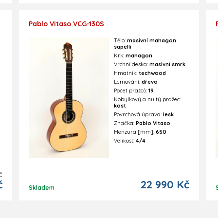
Pablo Vitaso VCG-130S
Tělo:
masivní mahagon
sapelli
Krk:
mahagon
Vrchní deska:
masivní smrk
Hmatník:
techwood
Lemování:
dřevo
Počet pražců:
19
Kobylkový a nultý pražec:
kost
Povrchová úprava:
lesk
Značka:
Pablo Vitaso
Menzura [mm]:
650
Velikost:
4/4
č
č
22 990 Kč
Skladem