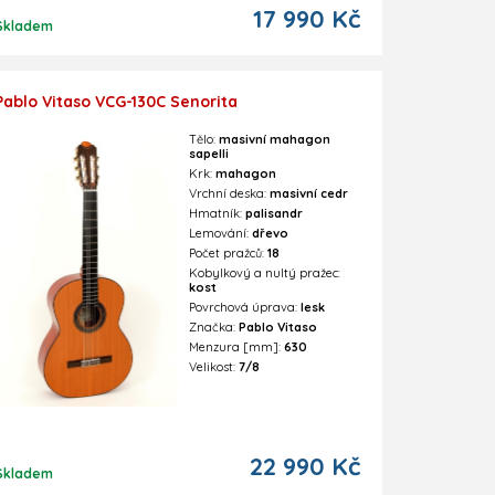
17 990 Kč
Skladem
Pablo Vitaso VCG-130C Senorita
Tělo:
masivní mahagon
sapelli
Krk:
mahagon
Vrchní deska:
masivní cedr
Hmatník:
palisandr
Lemování:
dřevo
Počet pražců:
18
Kobylkový a nultý pražec:
kost
Povrchová úprava:
lesk
Značka:
Pablo Vitaso
Menzura [mm]:
630
Velikost:
7/8
22 990 Kč
Skladem