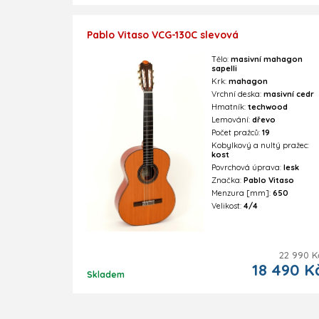
Pablo Vitaso VCG-130C slevová
Tělo:
masivní mahagon
sapelli
Krk:
mahagon
Vrchní deska:
masivní cedr
Hmatník:
techwood
Lemování:
dřevo
Počet pražců:
19
Kobylkový a nultý pražec:
kost
Povrchová úprava:
lesk
Značka:
Pablo Vitaso
Menzura [mm]:
650
Velikost:
4/4
22 990 K
18 490 K
Skladem