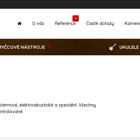
8
O nás
Reference
Časté dotazy
Kamen
MYČCOVÉ NÁSTROJE
UKULELE
sternové, elektroakustické a speciální. Všechny
ontrolované.