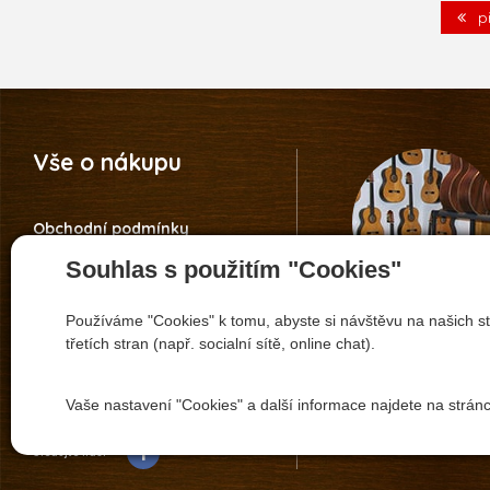
p
Vše o nákupu
Obchodní podmínky
Reklamace
Souhlas s použitím "Cookies"
Vrácení zboží
Nastavení soukromí
Záruka 5 let Guitar Centre
Používáme "Cookies" k tomu, abyste si návštěvu na našich st
+420 608 173 8
Informace o ochraně osobních
třetích stran (např. socialní sítě, online chat).
údajů
pavel.vitacek
Odstoupení od kupní smlouvy
Vaše nastavení "Cookies" a další informace najdete na strán
Sledujte nás: