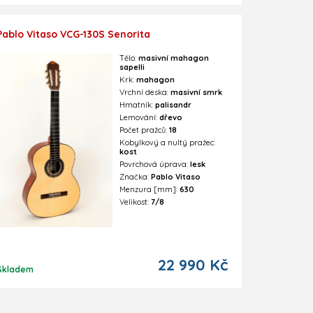
Pablo Vitaso VCG-130S Senorita
Tělo:
masivní mahagon
sapelli
Krk:
mahagon
Vrchní deska:
masivní smrk
Hmatník:
palisandr
Lemování:
dřevo
Počet pražců:
18
Kobylkový a nultý pražec:
kost
Povrchová úprava:
lesk
Značka:
Pablo Vitaso
Menzura [mm]:
630
Velikost:
7/8
22 990 Kč
Skladem