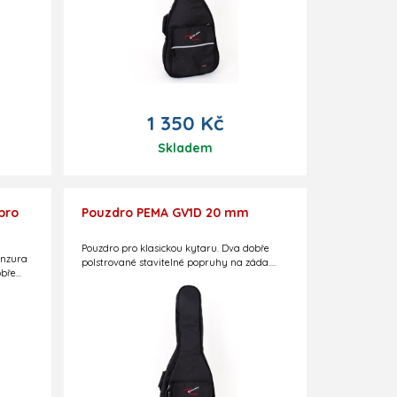
1 350 Kč
Skladem
pro
Pouzdro PEMA GV1D 20 mm
Pouzdro pro klasickou kytaru. Dva dobře
enzura
polstrované stavitelné popruhy na záda.
obře
Reflexní pruhy. Černé, s logem Guitar
da.
Centre. Kapsička na notový materiál.
Polstrování 20 mm. Slovenská výroba.