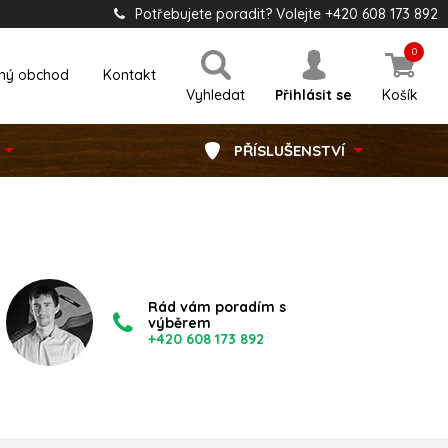
Potřebujete poradit? Volejte +420 608 173 892
0
ný obchod
Kontakt
Vyhledat
Přihlásit se
Košík
PŘÍSLUŠENSTVÍ
Rád vám poradím s
výběrem
+420 608 173 892