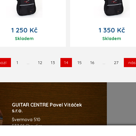
1 250 Kč
1 350 Kč
Skladem
Skladem
ozí
1
...
12
13
14
15
16
...
27
nás
GUITAR CENTRE Pavel Vitáček
s.r.o.
Švermova 510
537 01 Chrudim
Česká Republika