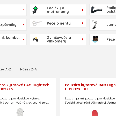
Podk
Ladičky a
polš
metronomy
Péče o nehty
 zpěvníky
Lamp
ní, komba,
Zvlhčovače a
Péče
vlhkoměry
zev A-Z
Název Z-A
dro kytarové BAM Hightech
Pouzdro kytarové BAM High
002XLS
ET8002XLRR
pouzdro pro klasickou kytaru.
Luxusní pevné pouzdro pro klasickou 
ivě ochrání Váš nástroj. Jedná se o
Spolehlivě ochrání Váš nástroj. Jedná
-letecké pouzdro při zachování nízké
thermo-letecké pouzdro při zachování
sti – pouze 3,0 kg!
Limitovaná edice.
hmotnosti – pouze 3,4 kg!
Limitovaná