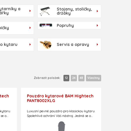
ytarníky a
Stojany, stoličky,
tářky
držáky
Popruhy
ičky
 o kytaru
Servis a opravy
Zobrazit položek:
12
24
48
Všechny
tech
Pouzdro kytarové BAM Hightech
PANT8002XLG
kytaru.
Luxusní pevné pouzdro pro klasickou kytaru.
 se o
Spolehlivě ochrání Váš nástroj. Jedná se o
 nízké
thermo-letecké pouzdro při zachování nízké
 edice.
hmotnosti – pouze 3,0 kg!
Limitovaná edice.