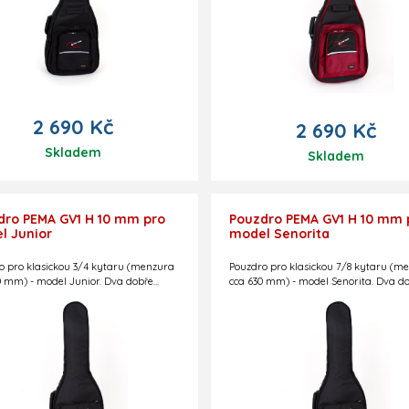
2 690 Kč
2 690 Kč
Skladem
Skladem
dro PEMA GV1 H 10 mm pro
Pouzdro PEMA GV1 H 10 mm 
l Junior
model Senorita
o pro klasickou 3/4 kytaru (menzura
Pouzdro pro klasickou 7/8 kytaru (m
0 mm) - model Junior. Dva dobře
cca 630 mm) - model Senorita. Dva d
ované stavitelné popruhy na záda.
polstrované stavitelné popruhy na zá
í pruhy. Černé, s logem Guitar
Reflexní pruhy. Černé, s logem Guitar
. Kapsička na notový materiál.
Centre. Kapsička na notový materiál.
ování 10 mm. Slovenská výroba.
Polstrování 10 mm. Slovenská výroba.