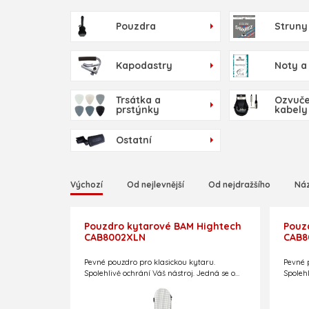
Pouzdra
Struny
Kapodastry
Noty a
Trsátka a
Ozvuče
prstýnky
kabely
Ostatní
Výchozí
Od nejlevnější
Od nejdražšího
Ná
Pouzdro kytarové BAM Hightech
Pouz
CAB8002XLN
CAB8
Pevné pouzdro pro klasickou kytaru.
Pevné 
Spolehlivě ochrání Váš nástroj. Jedná se o
Spolehl
thermo-letecké pouzdro při zachování nízké
thermo
hmotnosti – pouze 3,0 kg!
Limitovaná edice.
hmotno