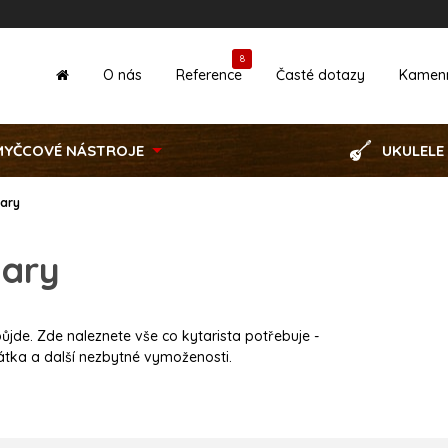
8
O nás
Reference
Časté dotazy
Kamen
MYČCOVÉ NÁSTROJE
UKULELE
tary
tary
epůjde. Zde naleznete vše co kytarista potřebuje -
sátka a další nezbytné vymoženosti.