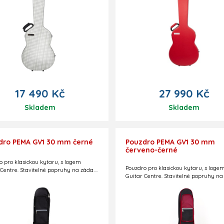
17 490 Kč
27 990 Kč
Skladem
Skladem
dro PEMA GV1 30 mm černé
Pouzdro PEMA GV1 30 mm
červeno-černé
o pro klasickou kytaru, s logem
Pouzdro pro klasickou kytaru, s loge
 Centre. Stavitelné popruhy na záda.
Guitar Centre. Stavitelné popruhy na
ná kapsa na notový materiál,
Rozměrná kapsa na notový materiál,
u, atd. Speciální kapsa na
stoličku, atd. Speciální kapsa na
rník. Reflexní pruhy. Polstrování 30
podkytarník. Reflexní pruhy. Polstrov
ovenská výroba. Barevné
mm. Slovenská výroba. Barevné
ní: černé.
provedení: červeno-černé.