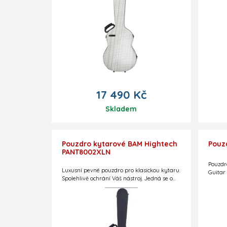
17 490 Kč
Skladem
Pouzdro kytarové BAM Hightech
Pouz
PANT8002XLN
Pouzdr
Luxusní pevné pouzdro pro klasickou kytaru.
Guitar
Spolehlivě ochrání Váš nástroj. Jedná se o
Rozměr
thermo-letecké pouzdro při zachování nízké
stoličk
hmotnosti – pouze 3,0 kg!
Limitovaná edice.
podkyta
mm. Sl
provede