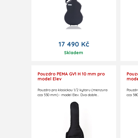
17 490 Kč
Skladem
Pouzdro PEMA GV1 H 10 mm pro
Pouz
model Elev
mode
Pouzdro pro klasickou 1/2 kytaru (menzura
Pouzdr
cca 530 mm) - model Elev. Dva dobře
cca 58
polstrované stavitelné popruhy na záda.
polstr
Reflexní pruhy. Černé, s logem Guitar
Reflexn
Centre. Kapsička na notový materiál.
Centre
Polstrování 10 mm. Slovenská výroba.
Polstr