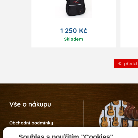
1 250 Kč
Skladem
předch
Vše o nákupu
Obchodní podmínky
Reklamace
Souhlas s použitím "Cookies"
Vrácení zboží