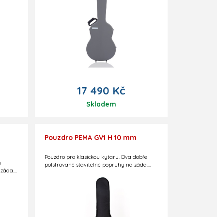
17 490 Kč
Skladem
Pouzdro PEMA GV1 H 10 mm
Pouzdro pro klasickou kytaru. Dva dobře
m
polstrované stavitelné popruhy na záda.
 záda.
Reflexní pruhy. Černé, s logem Guitar
Centre. Kapsička na notový materiál.
Polstrování 10 mm. Slovenská výroba.
ání 30