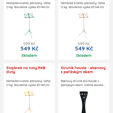
Německá kvalita, přenosný. Váha
Německá kvalita, přenosný. Váha
1,1 kg. Stavitelná výška 65-144 cm.
1,1 kg. Stavitelná výška 65-144 cm.
599 Kč
599 Kč
549 Kč
549 Kč
Skladem
Skladem
Stojánek na noty RKB
Struník housle - ebenový
žlutý
s pařížským okem
Německá kvalita, přenosný. Váha
Ebenový struník pro housle s
1,1 kg. Stavitelná výška 65-144 cm.
pařížským okem. Včetně poutka.
Bez dolaďovačů.
Celková délka struníku vel. 4/4: 110
mm.
Celková délka struníku vel. 3/4: 104
mm.
Celková délka struníku vel. 1/2: 98