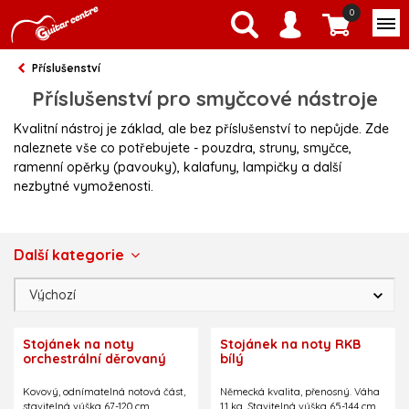
0
Příslušenství
Příslušenství pro smyčcové nástroje
Kvalitní nástroj je základ, ale bez příslušenství to nepůjde. Zde
naleznete vše co potřebujete - pouzdra, struny, smyčce,
ramenní opěrky (pavouky), kalafuny, lampičky a další
nezbytné vymoženosti.
Další kategorie
Stojánek na noty
Stojánek na noty RKB
orchestrální děrovaný
bílý
Kovový, odnímatelná notová část,
Německá kvalita, přenosný. Váha
stavitelná výška 67-120 cm,
1,1 kg. Stavitelná výška 65-144 cm.