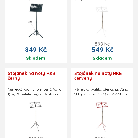
rozměry notové části: 48,5 x 34 cm,
váha 3,8 kg, nastavitelný sklon
notové části.
599 Kč
849 Kč
549 Kč
Skladem
Skladem
Stojánek na noty RKB
Stojánek na noty RKB
černý
červený
Německá kvalita, přenosný. Váha
Německá kvalita, přenosný. Váha
1,1 kg. Stavitelná výška 65-144 cm.
1,1 kg. Stavitelná výška 65-144 cm.