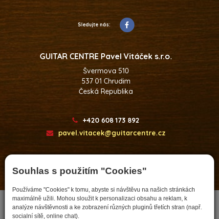
Sledujte nás:
GUITAR CENTRE Pavel Vitáček s.r.o.
Švermova 510
537 01 Chrudim
Česká Republika
+420 608 173 892
pavel.vitacek@guitarcentre.cz
Souhlas s použitím "Cookies"
Developed by
Používáme "Cookies" k tomu, abyste si návštěvu na našich stránkách
maximálně užili. Mohou sloužit k personalizaci obsahu a reklam, k
analýze návštěvnosti a ke zobrazení různých pluginů třetích stran (např.
socialní sítě, online chat).