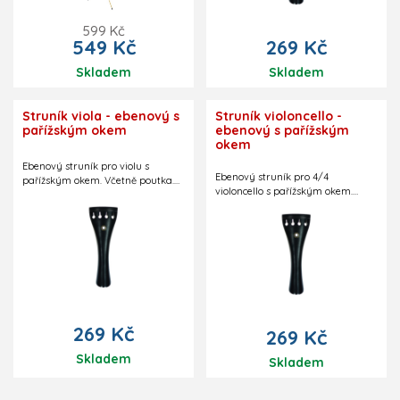
mm.
599 Kč
549 Kč
269 Kč
Skladem
Skladem
Struník viola - ebenový s
Struník violoncello -
pařížským okem
ebenový s pařížským
okem
Ebenový struník pro violu s
Ebenový struník pro 4/4
pařížským okem. Včetně poutka.
violoncello s pařížským okem.
Celková délka struníku 125 mm.
Včetně poutka. Celková délka
Bez dolaďovačů.
struníku 238 mm. Bez dolaďovačů.
269 Kč
269 Kč
Skladem
Skladem