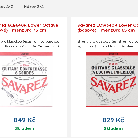
zev A-Z
Název Z-A
rez 6CB640R Lower Octave
Savarez LOW640R Lower O
ové) - menzura 75 cm
(basové) - menzura 65 cm
 pro klasickou šestistrunnou basovou
Struny pro klasickou šestistrunnou b
 laděnou o oktávu níže. Menzura 750
kytaru laděnou o oktávu níže. Menzu
rmální tvrdost.
mm. Normální tvrdost. Použitelné též
guitarron.
849 Kč
829 Kč
Skladem
Skladem