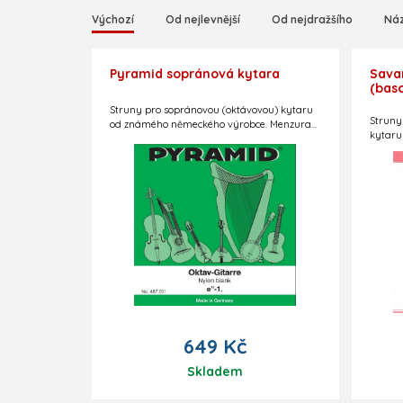
Výchozí
Od nejlevnější
Od nejdražšího
Ná
Pyramid sopránová kytara
Sava
(bas
Struny pro sopránovou (oktávovou) kytaru
Struny
od známého německého výrobce. Menzura
kytaru
37-39 cm.
mm. No
649 Kč
Skladem