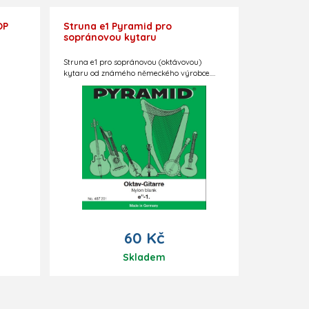
OP
Struna e1 Pyramid pro
sopránovou kytaru
Struna e1 pro sopránovou (oktávovou)
kytaru od známého německého výrobce.
Menzura 37-39 cm.
60 Kč
Skladem