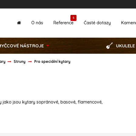
8
O nás
Reference
Časté dotazy
Kamen
MYČCOVÉ NÁSTROJE
UKULELE
tary
Struny
Pro speciální kytary
ary jako jsou kytary sopránové, basové, flamencové,