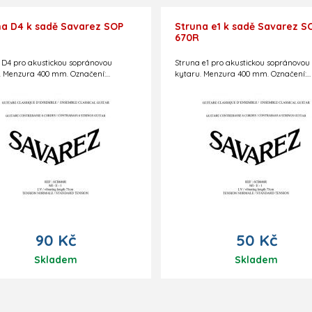
na D4 k sadě Savarez SOP
Struna e1 k sadě Savarez S
670R
 D4 pro akustickou sopránovou
Struna e1 pro akustickou sopránovou
. Menzura 400 mm. Označení:
kytaru. Menzura 400 mm. Označení:
4R
SOP671R
90 Kč
50 Kč
Skladem
Skladem