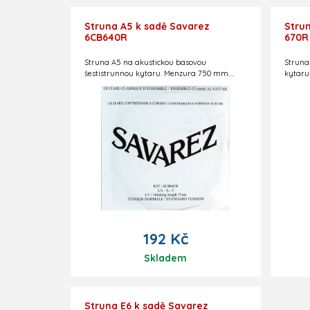
Struna A5 k sadě Savarez
Stru
6CB640R
670R
Struna A5 na akustickou basovou
Struna
šestistrunnou kytaru. Menzura 750 mm.
kytaru
Označení: 6CB645R
SOP67
192 Kč
Skladem
Struna E6 k sadě Savarez