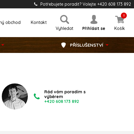
Potřebujete poradit? Volejte +420 608 173 892
0
ný obchod
Kontakt
Vyhledat
Přihlásit se
Košík
PŘÍSLUŠENSTVÍ
Rád vám poradím s
výběrem
+420 608 173 892