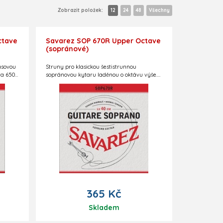
Zobrazit položek:
12
24
48
Všechny
ctave
Savarez SOP 670R Upper Octave
(sopránové)
asovou
Struny pro klasickou šestistrunnou
ra 650
sopránovou kytaru laděnou o oktávu výše.
 pro
Menzura 400 mm. Normální tvrdost.
365 Kč
Skladem