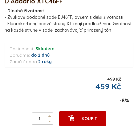
D´Addario XTC46FF
-
Dlouhá životnost
- Zvukově podobné sadě EJ46FF, ovšem s delší životností
- Fluorokarbonylonové struny XT mají prodlouženou životnost
na každé struně v sadě, zachovávající přirozený tón
Dostupnost:
Skladem
Doručíme:
do 2 dnů
Záruční doba
2 roky
499 Kč
459 Kč
-8%
KOUPIT