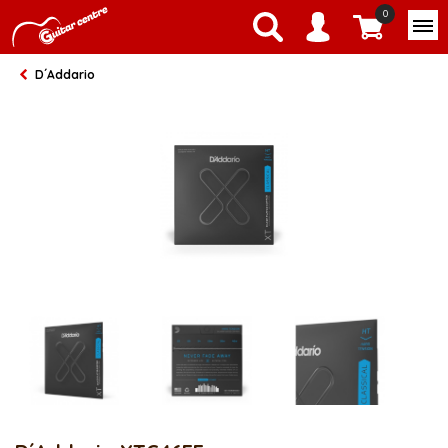
0
D´Addario