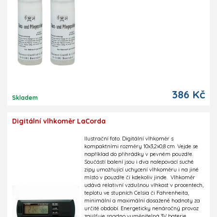
386 Kč
Skladem
Digitální vlhkoměr LaCorda
Ilustrační foto. Digitální vlhkoměr s
kompaktními rozměry 10x3,2x0,8 cm. Vejde se
například do přihrádky v pevném pouzdře.
Součástí balení jsou i dva nalepovací suché
zipy umožňující uchycení vlhkoměru i na jiné
místo v pouzdře či kdekoliv jinde. Vlhkoměr
udává relativní vzdušnou vlhkost v procentech,
teplotu ve stupních Celsia či Fahrenheita,
minimální a maximální dosažené hodnoty za
určité období. Energeticky nenáročný provoz
zajišťuje snadno vyměnitelná 3V baterie