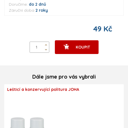
Doručíme:
do 2 dnů
Záruční doba
2 roky
49 Kč
KOUPIT
Dále jsme pro vás vybrali
Lešticí a konzervující politura JOHA