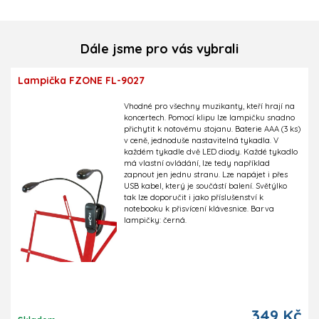
Dále jsme pro vás vybrali
Lampička FZONE FL-9027
Vhodné pro všechny muzikanty, kteří hrají na
koncertech. Pomocí klipu lze lampičku snadno
přichytit k notovému stojanu. Baterie AAA (3 ks)
v ceně, jednoduše nastavitelná tykadla. V
každém tykadle dvě LED diody. Každé tykadlo
má vlastní ovládání, lze tedy například
zapnout jen jednu stranu. Lze napájet i přes
USB kabel, který je součástí balení. Světýlko
tak lze doporučit i jako příslušenství k
notebooku k přisvícení klávesnice. Barva
lampičky: černá.
349 Kč