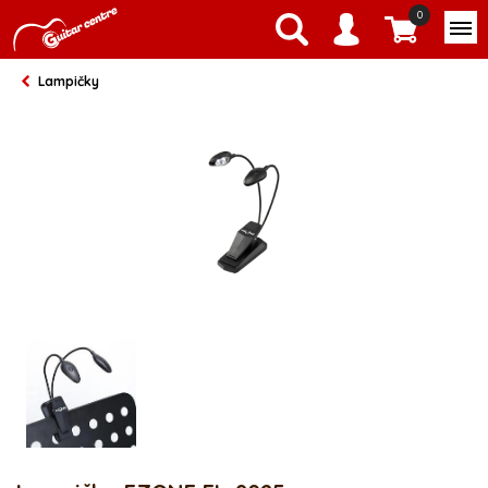
0
Lampičky