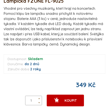
Lampička FZONE FL-9025
Vhodné pro všechny muzikanty, kteří hrají na koncertech.
Pomocí klipu lze lampičku snadno přichytit k notovému
stojanu. Baterie AAA (3 ks) v ceně, jednoduše nastavitelná
tykadla. V každém tykadle dvě LED diody. Každé tykadlo má
vlastní ovládání, lze tedy například zapnout jen jednu stranu.
Lze napájet i přes USB kabel, který je součástí balení. Světýlko
tak lze doporučit i jako příslušenství k notebooku k přisvícení
klávesnice. Barva lampičky: černá. Dynamický design.
Dostupnost:
Skladem
Doručíme:
do 2 dnů
Záruční doba
2 roky
349 Kč
KOUPIT