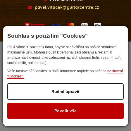
pavel.vitacek@guitarcentre.cz
Souhlas s použitím "Cookies"
Developed by
Používáme "Cookies" k tomu, abyste si návštěvu na našich stránkách
maximálně užili. Mohou sloužit k personalizaci obsahu a reklam, k
analýze návštěvnosti a ke zobrazení různých pluginů třetích stran (např.
socialní sítě, online chat).
Vaše nastavení "Cookies" a další informace najdete na stránce
nastavení
"Cookies".
Ručně upravit
Nastavit cookies
Povolit vše