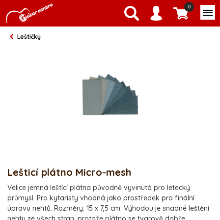
0
Leštičky
Lešticí plátno Micro-mesh
Velice jemná leštící plátna původně vyvinutá pro letecký
průmysl. Pro kytaristy vhodná jako prostředek pro finální
úpravu nehtů. Rozměry: 15 x 7,5 cm. Výhodou je snadné leštění
nehtu ze všech stran, protože plátno se tvarově dobře