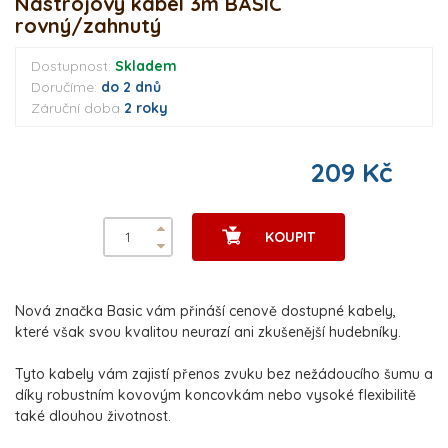
Nástrojový kabel 3m BASIC
rovný/zahnutý
Dostupnost:
Skladem
Doručíme:
do 2 dnů
Záruční doba
2 roky
209 Kč
KOUPIT
Nová značka Basic vám přináší cenově dostupné kabely,
které však svou kvalitou neurazí ani zkušenější hudebníky.
Tyto kabely vám zajistí přenos zvuku bez nežádoucího šumu a
díky robustním kovovým koncovkám nebo vysoké flexibilitě
také dlouhou životnost.