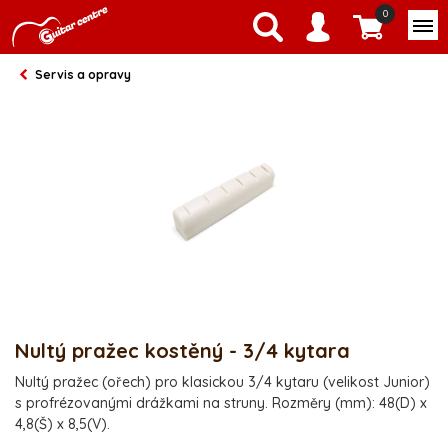
0
Servis a opravy
Nultý pražec kostěný - 3/4 kytara
Nultý pražec (ořech) pro klasickou 3/4 kytaru (velikost Junior)
s profrézovanými drážkami na struny. Rozměry (mm): 48(D) x
4,8(Š) x 8,5(V).