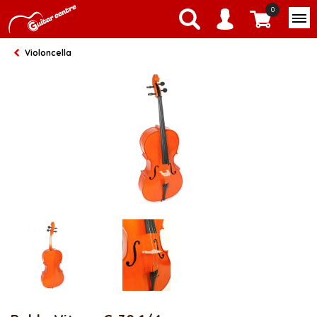
0
Violoncella