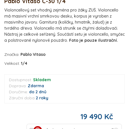
Pablo Vitaso C-30 1/4
Violoncellový set vhodný zejména pro žáky ZUŠ. Violoncello
má masivní vrchní smrkovou desku, korpus je vyroben z
masivního javoru. Garnitura (kolíčky, hmatník, žalud) je z
tvrdého dřeva. Violoncello má struník se čtyřmi dolaďovači.
Nástroj je celkově seřízený. Součástí setu je violoncello, smyčec
a polstrované nylonové pouzdro.
Foto je pouze ilustrační.
Značka:
Pablo Vitaso
Velikost:
1/4
Dostupnost:
Skladem
Doprava:
Zdarma
Doručíme:
do 2 dnů
Záruční doba
2 roky
19 490 Kč