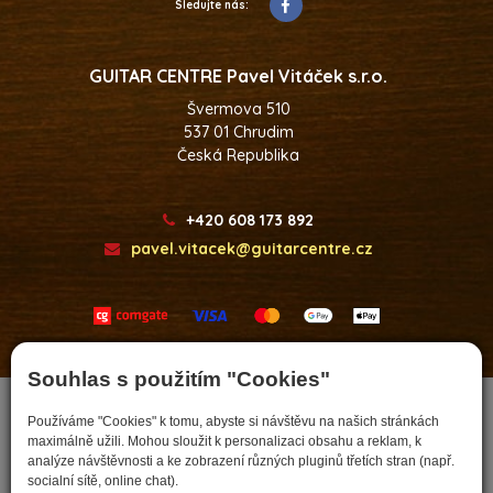
Sledujte nás:
GUITAR CENTRE Pavel Vitáček s.r.o.
Švermova 510
537 01 Chrudim
Česká Republika
+420 608 173 892
pavel.vitacek@guitarcentre.cz
Developed by
Souhlas s použitím "Cookies"
Používáme "Cookies" k tomu, abyste si návštěvu na našich stránkách
maximálně užili. Mohou sloužit k personalizaci obsahu a reklam, k
analýze návštěvnosti a ke zobrazení různých pluginů třetích stran (např.
socialní sítě, online chat).