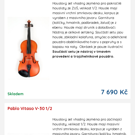
Houslový set vhodný zejména pro pokročilé
houslisty ze ZUŠ, velikost 1/2. Housle mají
masivní vrchní smrkovou desku, korpus je
vyroben z masivního javoru. Garnitura
(kolíčky, hmatník, podbradek, žalud) je z
ebenu. Housle mají struník s dolaďovači.
Nástroj je celkově seřízený. Součástí setu jsou
housle, základní kalafuna, smyčec a odlehčené
pouzdro obdélníkového tvaru s popruhy a s
kapsou na noty. Obrázek je pouze ilustrační.
Součástí setu je nástroj v tmavém
provedení a trojúhelníkové pouzdro.
7 690 Kč
Skladem
Pablo Vitaso V-30 1/2
Houslový set vhodný zejména pro začínající
houslisty, velikost 1/2. Housle mají masivní
vrchní smrkovou desku, korpus je vyroben z
masivního javoru. Garnitura (kolíčky, hmatník,