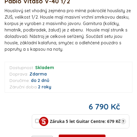
Pablo Vitaso V-40 1/2
Houslový set vhodný zejména pro mírně pokročilé houslisty ze
ZUŠ, velikost 1/2. Housle mají masivní vrchní smrkovou desku,
korpus je vyroben z masivního javoru. Garnitura (kolíčky,
hmatník, podbradek, žalud) je z ebenu. Housle mají struník s
dolaďovači. Nástroj je celkově seřízený. Součástí setu jsou
housle, základní kalafuna, smyčec a odlehčené pouzdro s
popruhy a s kapsou na noty.
Dostupnost:
Skladem
Doprava:
Zdarma
Doručíme:
do 2 dnů
Záruční doba
2 roky
6 790 Kč
Záruka 5 let Guitar Centre: 679 Kč
?