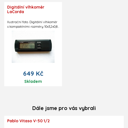
Digitální vlhkoměr
LaCorda
Ilustrační foto. Digitální vlhkoměr
s kompaktními rozměry 10x3,2x0,8
cm. Vejde se například do
přihrádky v pevném pouzdře.
Součástí balení jsou i dva
nalepovací suché zipy umožňující
uchycení vlhkoměru i na jiné
místo v pouzdře či kdekoliv jinde.
Vlhkoměr udává relativní
vzdušnou vlhkost v procentech,
teplotu ve stupních Celsia či
649 Kč
Fahrenheita, minimální a
maximální dosažené hodnoty za
Skladem
určité období. Energeticky
nenáročný provoz zajišťuje
snadno vyměnitelná 3V baterie
CR2032. Barva černá. Cena
zahrnuje poplatek elektrošrotu
(PHE).
Dále jsme pro vás vybrali
Pablo Vitaso V-50 1/2