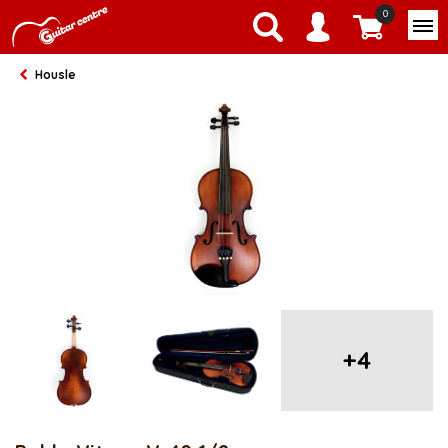
0
Housle
+4