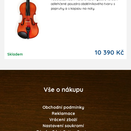
odlehčené pouzdro obdélníkového tvaru s
popruhy a s kapsou na noty.
10 390 Kč
Skladem
Vše o nákupu
Obchodní podmínky
Reklamace
Vrácení zboží
Nastavení soukromí