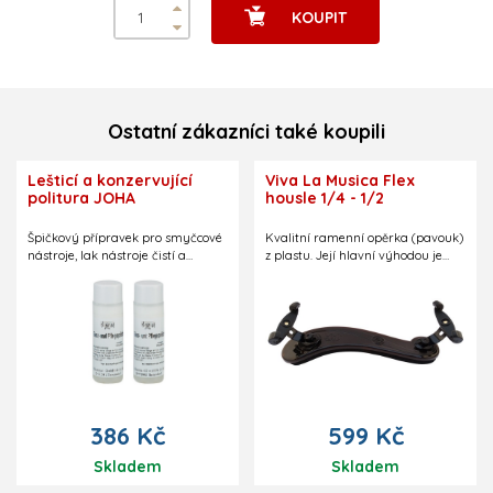
KOUPIT
Ostatní zákazníci také koupili
Lešticí a konzervující
Viva La Musica Flex
politura JOHA
housle 1/4 - 1/2
Špičkový přípravek pro smyčcové
Kvalitní ramenní opěrka (pavouk)
nástroje, lak nástroje čistí a
z plastu. Její hlavní výhodou je
konzervuje. Velmi dobře
podélná nastavitelnost nožiček v
odstraňuje nečistoty a navrací
různých úhlech.
nástroji původní lesk. Vhodný i pro
staré laky a profesionální použití
(opraváři hudebních nástrojů).
Objem 0,1 l.
386 Kč
599 Kč
Skladem
Skladem