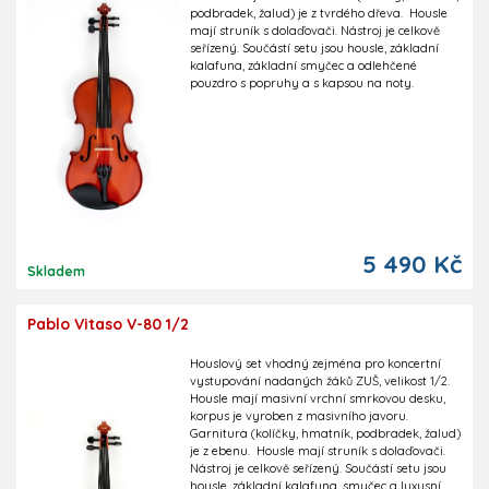
podbradek, žalud) je z tvrdého dřeva. Housle
mají struník s dolaďovači. Nástroj je celkově
seřízený. Součástí setu jsou housle, základní
kalafuna, základní smyčec a odlehčené
pouzdro s popruhy a s kapsou na noty.
5 490 Kč
Skladem
Pablo Vitaso V-80 1/2
Houslový set vhodný zejména pro koncertní
vystupování nadaných žáků ZUŠ, velikost 1/2.
Housle mají masivní vrchní smrkovou desku,
korpus je vyroben z masivního javoru.
Garnitura (kolíčky, hmatník, podbradek, žalud)
je z ebenu. Housle mají struník s dolaďovači.
Nástroj je celkově seřízený. Součástí setu jsou
housle, základní kalafuna, smyčec a luxusní