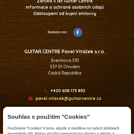
Záruka 5 let Guitar Centre
Informace o ochraně osobních údajů
Odstoupení od kupní smlouvy
Sledujte nás:
GUITAR CENTRE Pavel Vitáček s.r.o.
Švermova 510
537 01 Chrudim
Česká Republika
+420 608 173 892
pavel.vitacek@guitarcentre.cz
Souhlas s použitím "Cookies"
Developed by
Používáme "Cookies" k tomu, abyste si návštěvu na našich stránkách
maximálně užili. Mohou sloužit k personalizaci obsahu a reklam, k