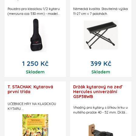
Pouzdro pro klasickou 1/2 kytaru
Německá kvalita. Stavitelná výška
(menzura cca 530 mm) - model
11-27 cm v 7 polohách.
Elev. Dva dobře polstrované
stavitelné popruhy na záda.
Reflexní pruhy. Černé, s logem
Guitar Centre. Kapsička na notový
materiál. Polstrování 10 mm.
Slovenská výroba.
1 250 Kč
399 Kč
Skladem
Skladem
T. STACHAK: Kytarová
Držák kytarový na zeď
první třída
Hercules univerzální
GSP38WB
UČEBNICE HRY NA KLASICKOU
Vhodný pro kytary s šířkou krku u
KYTARU
nultého pražce 40 - 52 mm. Držák
ČESKO-SLOVENSKÉ VYDÁNÍ
je tak použitelný pro kytary
- jedna z nejprodávanějších
klasické, westernové i elektrické.
učebnic hry na klasickou kytaru
Součástí balení jsou odnímatelné
na evropském trhu
gumové polštářky, které
- moderně zpracovaná a bohatě