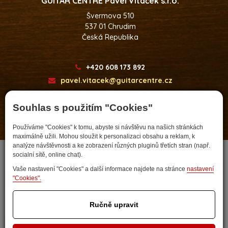
GUITAR CENTRE Pavel Vitáček s.r.o.
Švermova 510
537 01 Chrudim
Česká Republika
+420 608 173 892
pavel.vitacek@guitarcentre.cz
Souhlas s použitím "Cookies"
Používáme "Cookies" k tomu, abyste si návštěvu na našich stránkách
Developed by
maximálně užili. Mohou sloužit k personalizaci obsahu a reklam, k
analýze návštěvnosti a ke zobrazení různých pluginů třetích stran (např.
socialní sítě, online chat).
Vaše nastavení "Cookies" a další informace najdete na stránce
nastavení
"Cookies".
Ručně upravit