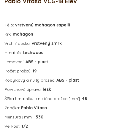
Pablo Vitaso VCG-18 Elev
Tělo:
vrstvený mahagon sapelli
Krk:
mahagon
Vrchní deska:
vrstvený smrk
Hmatník:
techwood
Lemování:
ABS - plast
Počet pražců:
19
Kobylkový a nultý pražec:
ABS - plast
Povrchová úprava:
lesk
Šířka hmatníku u nultého pražce [mm]:
48
Značka:
Pablo Vitaso
Menzura [mm]:
530
Velikost:
1/2