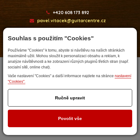
+420 608 173 892
pavel.vitacek@guitarcentre.cz
Souhlas s použitím "Cookies"
Používáme "Cookies" k tomu, abyste si návštěvu na našich stránkách
Developed by
maximálně užili. Mohou sloužit k personalizaci obsahu a reklam, k
analýze návštěvnosti a ke zobrazení různých pluginů třetích stran (např.
socialní sítě, online chat).
Vaše nastavení "Cookies" a další informace najdete na stránce
nastavení
"Cookies".
Ručně upravit
Nastavit cookies
Povolit vše