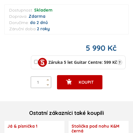
Dostupnost:
Skladem
Doprava:
Zdarma
Doručíme:
do 2 dnů
Záruční doba
2 roky
5 990 Kč
Záruka 5 let Guitar Centre: 599 Kč
?
KOUPIT
Ostatní zákazníci také koupili
Já & písnička 1
Stolička pod nohu K&M
černá