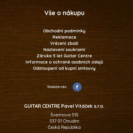
fantazijní a otevřený svět
dětského myšlení a
Vše o nákupu
cítění. Kytarová první třída je
metodicky rozdělena do 4 částí:
1. Kytara – můj nový
kamarád hra na prázdných
Obchodní podmínky
strunách
2. Levá ruka se vrací z
Reklamace
prázdnin první tóny na hmatníku
Vrácení zboží
3. Malý sólista první dvojhlasé
Nastavení soukromí
skladbičky
4. 35 jednoduchých
Záruka 5 let Guitar Centre
skladeb klasický repertoár
Informace o ochraně osobních údajů
ISMN 979-0-2601-0710-6 , rozsah 128
Odstoupení od kupní smlouvy
stran
Editor Marcin Kowalczyk
Ilustrace Małgorzata Flis
Sledujte nás:
GUITAR CENTRE Pavel Vitáček s.r.o.
Švermova 510
537 01 Chrudim
Česká Republika