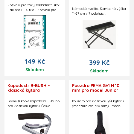
Zpěvník pro žáky základních škol:
Německá kvalita. Stavitelná výška
I. díl pro 1. - 4. třídu Zpěvník pro
11-27 cm v 7 polohách.
děti od 5 do 9 let obsahuje 150
hlavně lidových, ale i tramských
písní a koled. Vhodné pro
kytaristy (akordové hmaty i
doporučené rytmy), klavíristy (na
jednu ruku) nebo flétnisty. Jedná
se o nové vydání knihy Já,
písnička 1.-4.tř(zelená). Počet stran:
134 ISMN: 979-0-06-50979-2
149 Kč
399 Kč
Skladem
Skladem
Kapodastr B-BUSH –
Pouzdro PEMA GV1 H 10
klasická kytara
mm pro model Junior
Levnější kopie kapodastru Shubb
Pouzdro pro klasickou 3/4 kytaru
pro klasickou kytaru. Česká
(menzura cca 580 mm) - model
výroba.
Junior. Dva dobře polstrované
stavitelné popruhy na záda.
Reflexní pruhy. Černé, s logem
Guitar Centre. Kapsička na notový
materiál. Polstrování 10 mm.