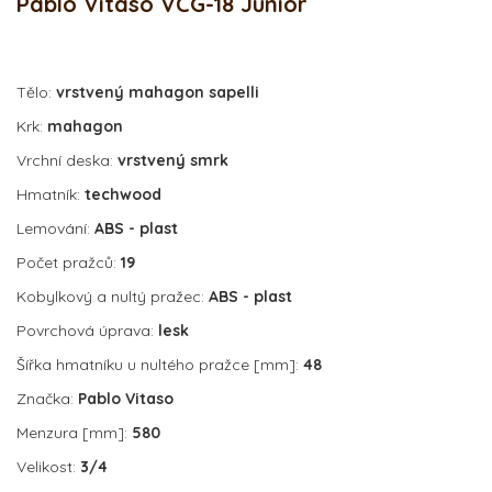
Pablo Vitaso VCG-18 Junior
Tělo:
vrstvený mahagon sapelli
Krk:
mahagon
Vrchní deska:
vrstvený smrk
Hmatník:
techwood
Lemování:
ABS - plast
Počet pražců:
19
Kobylkový a nultý pražec:
ABS - plast
Povrchová úprava:
lesk
Šířka hmatníku u nultého pražce [mm]:
48
Značka:
Pablo Vitaso
Menzura [mm]:
580
Velikost:
3/4