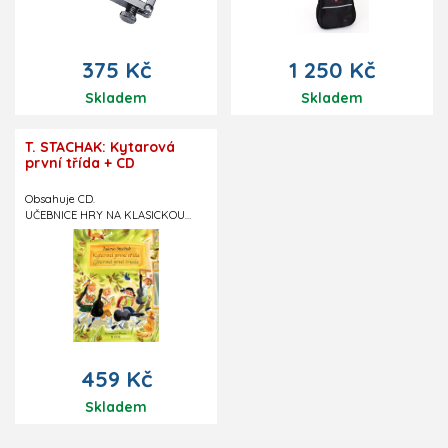
Slovenská výroba.
375 Kč
1 250 Kč
Skladem
Skladem
T. STACHAK: Kytarová
první třída + CD
Obsahuje CD.
UČEBNICE HRY NA KLASICKOU
KYTARU
ČESKO-SLOVENSKÉ VYDÁNÍ
- jedna z nejprodávanějších
učebnic hry na klasickou kytaru
na evropském trhu
- moderně zpracovaná a bohatě
ilustrovaná publikace pro děti již
od šesti let
- aktivní zapojení učitele do hry již
459 Kč
od první hodiny výuky
- kreativní přístup k řešení
Skladem
základních technických problémů
- důraz na rozvoj hudebních
dovedností