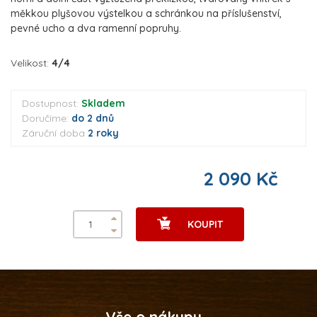
měkkou plyšovou výstelkou a schránkou na příslušenství,
pevné ucho a dva ramenní popruhy.
Velikost:
4/4
Dostupnost:
Skladem
Doručíme:
do 2 dnů
Záruční doba
2 roky
2 090 Kč
KOUPIT
Vše o nákupu