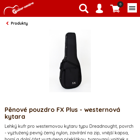
0
Produkty
Pěnové pouzdro FX Plus - westernová
kytara
Lehký kufr pro westernovou kytaru typu Dreadnought, povrch
- vyztužený pevný černý nylon, zavírání na zip, vnější kapsa,
horní a dolní část vyztužena překližkou, tvarovaný vnitřek s