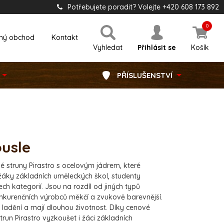
Potřebujete poradit? Volejte +420 608 173 892
0
ný obchod
Kontakt
Vyhledat
Přihlásit se
Košík
PŘÍSLUŠENSTVÍ
ousle
é struny Pirastro s ocelovým jádrem, které
 žáky základních uměleckých škol, studenty
h kategorií. Jsou na rozdíl od jiných typů
nkurenčních výrobců měkčí a zvukově barevnější.
í ladění a mají dlouhou životnost. Díky cenové
run Pirastro vyzkoušet i žáci základních