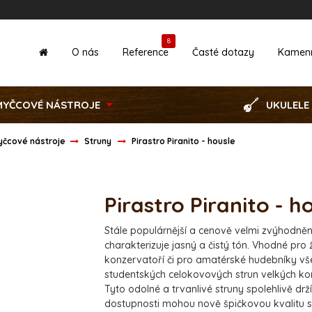
8
O nás
Reference
Časté dotazy
Kamen
MYČCOVÉ NÁSTROJE
UKULELE
myčcové nástroje
Struny
Pirastro Piranito - housle
Pirastro Piranito - h
Stále populárnější a cenově velmi zvýhodněn
charakterizuje jasný a čistý tón. Vhodné pro
konzervatoří či pro amatérské hudebníky všec
studentských celokovových strun velkých ko
Tyto odolné a trvanlivé struny spolehlivě drž
dostupnosti mohou nově špičkovou kvalitu st