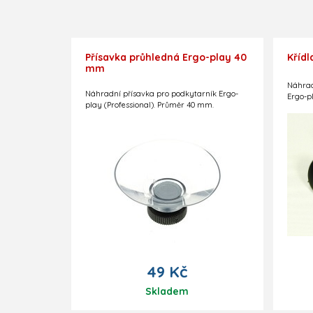
Přísavka průhledná Ergo-play 40
Křídl
mm
Náhrad
Náhradní přísavka pro podkytarník Ergo-
Ergo-p
play (Professional). Průměr 40 mm.
Tröster
49 Kč
Skladem