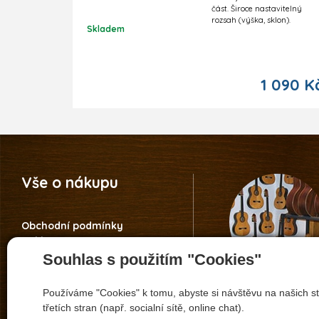
část. Široce nastavitelný
rozsah (výška, sklon).
Skladem
1 090 K
Vše o nákupu
Obchodní podmínky
Reklamace
Vrácení zboží
Souhlas s použitím "Cookies"
Nastavení soukromí
Záruka 5 let Guitar Centre
Používáme "Cookies" k tomu, abyste si návštěvu na našich st
+420 608 173 8
Informace o ochraně osobních
třetích stran (např. socialní sítě, online chat).
údajů
pavel.vitacek