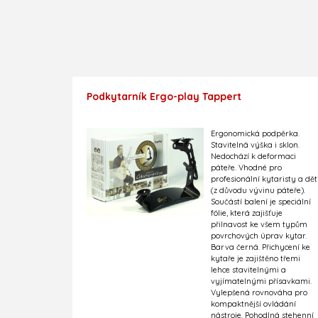
Podkytarník Ergo-play Tappert
Ergonomická podpěrka.
Stavitelná výška i sklon.
Nedochází k deformaci
páteře. Vhodné pro
profesionální kytaristy a dět
(z důvodu vývinu páteře).
Součástí balení je speciální
fólie, která zajišťuje
přilnavost ke všem typům
povrchových úprav kytar.
Barva černá. Přichycení ke
kytaře je zajištěno třemi
lehce stavitelnými a
vyjímatelnými přísavkami.
Vylepšená rovnováha pro
kompaktnější ovládání
nástroje. Pohodlná stehenní