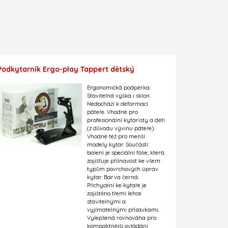
Podkytarník Ergo-play Tappert dětský
Ergonomická podpěrka.
Stavitelná výška i sklon.
Nedochází k deformaci
páteře. Vhodné pro
profesionální kytaristy a děti
(z důvodu vývinu páteře).
Vhodné též pro menší
modely kytar. Součástí
balení je speciální fólie, která
zajišťuje přilnavost ke všem
typům povrchových úprav
kytar. Barva černá.
Přichycení ke kytaře je
zajištěno třemi lehce
stavitelnými a
vyjímatelnými přísavkami.
Vylepšená rovnováha pro
kompaktnější ovládání