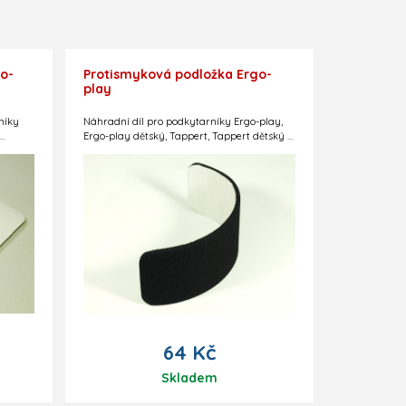
o-
Protismyková podložka Ergo-
play
níky
Náhradní díl pro podkytarníky Ergo-play,
Ergo-play dětský, Tappert, Tappert dětský a
Tröster.
 i na
64 Kč
Skladem