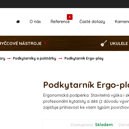
8
O nás
Reference
Časté dotazy
Kamen
MYČCOVÉ NÁSTROJE
UKULELE
tary
Podkytarníky a polštářky
Podkytarník Ergo-play
Podkytarník Ergo-pl
Ergonomická podpěrka. Stavitelná výška i s
profesionální kytaristy a děti (z důvodu vývinu
zajišťuje přilnavost ke všem typům povrcho
Dostupnost:
Skladem
Doru