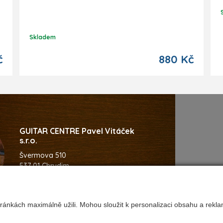
Skladem
č
880 Kč
GUITAR CENTRE Pavel Vitáček
s.r.o.
Švermova 510
537 01 Chrudim
Česká Republika
ránkách maximálně užili. Mohou sloužit k personalizaci obsahu a rekla
92
@guitarcentre.cz