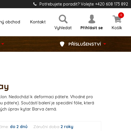
Potřebujete poradit? Volejte +420 608 173 892
0
ný obchod
Kontakt
Vyhledat
Přihlásit se
Košík
PŘÍSLUŠENSTVÍ
ay
klon. Nedochází k deformaci páteře. Vhodné pro
 páteře). Součástí balení je speciální fólie, která
vých úprav kytar. Barva černá.
číme:
do 2 dnů
Záruční doba
2 roky