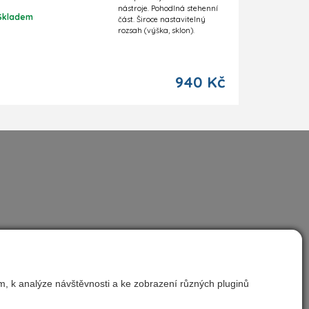
nástroje. Pohodlná stehenní
Skladem
část. Široce nastavitelný
rozsah (výška, sklon).
940 Kč
Nastavit cookies
m, k analýze návštěvnosti a ke zobrazení různých pluginů