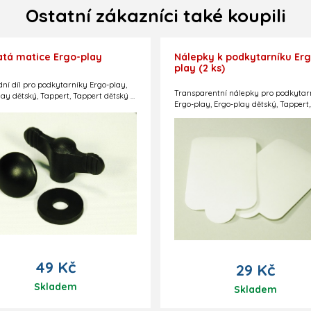
Ostatní zákazníci také koupili
atá matice Ergo-play
Nálepky k podkytarníku Erg
play (2 ks)
ní díl pro podkytarníky Ergo-play,
Transparentní nálepky pro podkytar
lay dětský, Tappert, Tappert dětský a
Ergo-play, Ergo-play dětský, Tappert,
.
Tappert dětský a Tröster. Díky těmto
nálepkám drží podkytarník spolehlivě
matně lakovaných nástrojích.
49 Kč
29 Kč
Skladem
Skladem