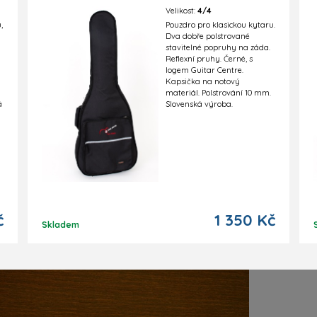
Velikost:
4/4
,
Pouzdro pro klasickou kytaru.
Dva dobře polstrované
stavitelné popruhy na záda.
Reflexní pruhy. Černé, s
logem Guitar Centre.
Kapsička na notový
materiál. Polstrování 10 mm.
á
Slovenská výroba.
č
1 350 Kč
Skladem