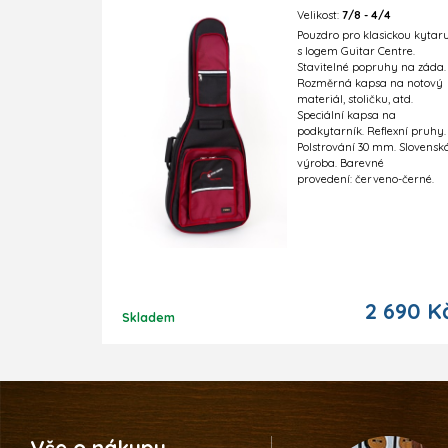
Velikost:
7/8 - 4/4
Pouzdro pro klasickou kytaru
s logem Guitar Centre.
Stavitelné popruhy na záda.
Rozměrná kapsa na notový
materiál, stoličku, atd.
Speciální kapsa na
podkytarník. Reflexní pruhy.
Polstrování 30 mm. Slovensk
výroba. Barevné
provedení: červeno-černé.
2 690 K
Skladem
Vše o nákupu