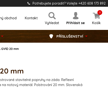
Potřebujete poradit? Volejte +420 608 173 892
0
ný obchod
Kontakt
Vyhledat
Přihlásit se
Košík
PŘÍSLUŠENSTVÍ
A GV1D 20 mm
 20 mm
strované stavitelné popruhy na záda. Reflexní
ka na notový materiál. Polstrování 20 mm. Slovenská