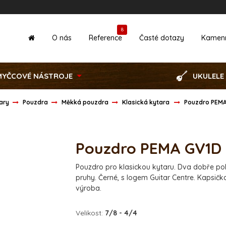
8
O nás
Reference
Časté dotazy
Kamen
MYČCOVÉ NÁSTROJE
UKULELE
tary
Pouzdra
Měkká pouzdra
Klasická kytara
Pouzdro PEM
Pouzdro PEMA GV1D
Pouzdro pro klasickou kytaru. Dva dobře pol
pruhy. Černé, s logem Guitar Centre. Kapsič
výroba.
Velikost:
7/8 - 4/4