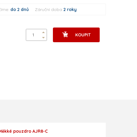
číme:
do 2 dnů
Záruční doba
2 roky
KOUPIT
Měkké pouzdro AJR8-C