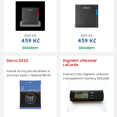
ovšem s delší životností
ovšem s delší životností
- Fluorokarbonylonové struny XT
- Fluorokarbonylonové struny XT
mají prodlouženou životnost na
mají prodlouženou životnost na
každé struně v sadě, zachovávající
každé struně v sadě, zachovávající
přirozený tón
přirozený tón
499 Kč
499 Kč
459 Kč
459 Kč
Skladem
Skladem
Darco D520
Digitální vlhkoměr
LaCorda
Kovové struny pro akustickou 6
Ilustrační foto. Digitální vlhkoměr
strunnou kytaru. Materiál 80/20
s kompaktními rozměry 10x3,2x0,8
bronz, Light,
cm. Vejde se například do
.012,.016,.025,.032,.042,.054
přihrádky v pevném pouzdře.
Součástí balení jsou i dva
nalepovací suché zipy umožňující
uchycení vlhkoměru i na jiné
místo v pouzdře či kdekoliv jinde.
Vlhkoměr udává relativní
vzdušnou vlhkost v procentech,
teplotu ve stupních Celsia či