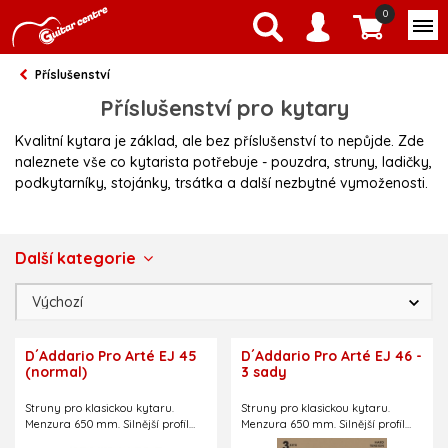
0
Příslušenství
Příslušenství pro kytary
Kvalitní kytara je základ, ale bez příslušenství to nepůjde. Zde
naleznete vše co kytarista potřebuje - pouzdra, struny, ladičky,
podkytarníky, stojánky, trsátka a další nezbytné vymoženosti.
Další kategorie
D´Addario Pro Arté EJ 45
D´Addario Pro Arté EJ 46 -
(normal)
3 sady
Struny pro klasickou kytaru.
Struny pro klasickou kytaru.
Menzura 650 mm. Silnější profil
Menzura 650 mm. Silnější profil
melodických strun dává pocit
melodických strun dává pocit