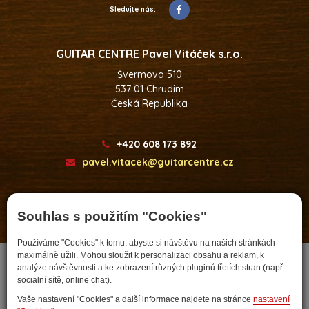
Sledujte nás:
GUITAR CENTRE Pavel Vitáček s.r.o.
Švermova 510
537 01 Chrudim
Česká Republika
+420 608 173 892
pavel.vitacek@guitarcentre.cz
Souhlas s použitím "Cookies"
Developed by
Používáme "Cookies" k tomu, abyste si návštěvu na našich stránkách
maximálně užili. Mohou sloužit k personalizaci obsahu a reklam, k
analýze návštěvnosti a ke zobrazení různých pluginů třetích stran (např.
socialní sítě, online chat).
Vaše nastavení "Cookies" a další informace najdete na stránce
nastavení