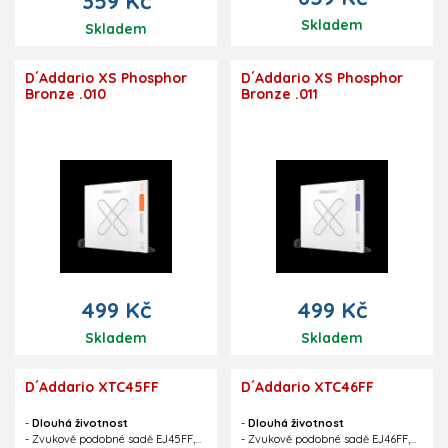
359 Kč
ladění. Jasný vícebarevný displej
je dobře viditelný v jakýchkoliv
Skladem
Skladem
podmínkách. Ladička je malá a
přesná, takže její použití je velice
pohodlné. Technické parametry:
D´Addario XS Phosphor
D´Addario XS Phosphor
Ladička je vhodná pro akustické
Bronze .010
Bronze .011
kytary, ukulele, basy a další
akustické nástroje. Displej -
vícebarevný. Kalibrace - v rozsahu
410-480 Hz. Ladička je navržená
pro uchycení na nástroje s
tloušťkou rezonanční desky až do
3,81 mm (.150"). Baterie: CR2032.
499 Kč
499 Kč
Skladem
Skladem
D´Addario XTC45FF
D´Addario XTC46FF
-
Dlouhá životnost
-
Dlouhá životnost
- Zvukově podobné sadě EJ45FF,
- Zvukově podobné sadě EJ46FF,