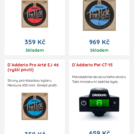
snadné hratelnosti a kulatosti
snadné hratelnosti a kulatosti
tónu. S těmito strunami snadno
tónu. S těmito strunami snadno
vytvoříte mnoho barevných
vytvoříte mnoho barevných
rejstříků.
rejstříků. Výhodné balení.
359 Kč
969 Kč
Skladem
Skladem
D´Addario Pro Arté EJ 46
D´Addario PW-CT-15
(vyšší pnutí)
Mikroladička do ozvučného otvoru.
Struny pro klasickou kytaru.
Tato miniaturní ladička byla
Menzura 650 mm. Silnější profil
navržena speciálně pro akustické
melodických strun dává pocit
kytary, ukulele a další akustické
snadné hratelnosti a kulatosti
nástroje. Chromatická ladička je
tónu. S těmito strunami snadno
dokonale skrytá uvnitř ozvučného
vytvoříte mnoho barevných
otvoru nástroje, za jehož okraj je
rejstříků.
snadno uchycená montážní
sponou, která nepoškodí nástroj.
Vysoce citlivý piezo snímač snímá
vibrace přímo z rezonanční desky
s přesnou a rychlou odezvou při
659 Kč