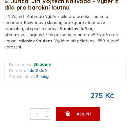
S. Juřica: Jiří Vojtěch Kalivoda - Výběr z
díla pro barokní loutnu
Jiří Vojtěch Kalivoda Výběr z díla pro barokní loutnu a
mandoru. Kalivodovy skladby pro kytaru z loutnové
tabulatury přepsal a upravil
Stanislav Juřica
,
předmluvu s nejnovějšími poznatky o autorově životě a díle
napsal
Miloslav Študent
. Vydáno při příležitosti 350. výročí
narození.
Dostupnost:
Skladem
Doručíme:
do 2 dnů
Záruční doba
2 roky
275 Kč
KOUPIT