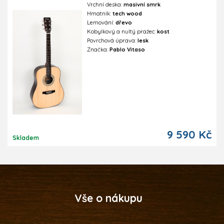
Vrchní deska:
masivní smrk
Hmatník:
tech wood
Lemování:
dřevo
Kobylkový a nultý pražec:
kost
Povrchová úprava:
lesk
Značka:
Pablo Vitaso
9 590 Kč
Skladem
Vše o nákupu