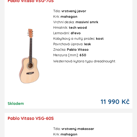
Pablo Vitaso VSG-70S
Tělo:
vrstvený javor
Krk:
mahagon
Vrchní deska:
masivní smrk
Hmatník:
tech wood
Lemování:
dřevo
Kobylkový a nultý pražec:
kost
Povrchová úprava:
lesk
Značka:
Pablo Vitaso
Menzura [mm]:
650
Westernová kytara typu dreadnought.
11 990 Kč
Skladem
Pablo Vitaso VSG-60S
Tělo:
vrstvený makassar
Krk:
mahagon