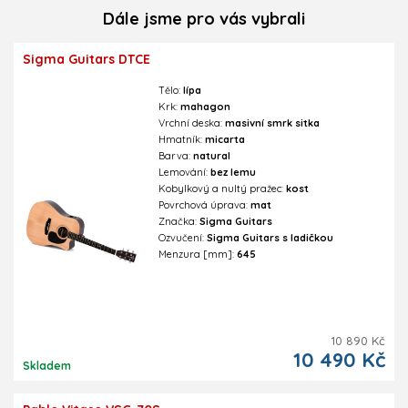
Dále jsme pro vás vybrali
Sigma Guitars DTCE
Tělo:
lípa
Krk:
mahagon
Vrchní deska:
masivní smrk sitka
Hmatník:
micarta
Barva:
natural
Lemování:
bez lemu
Kobylkový a nultý pražec:
kost
Povrchová úprava:
mat
Značka:
Sigma Guitars
Ozvučení:
Sigma Guitars s ladičkou
Menzura [mm]:
645
10 890 Kč
10 490 Kč
Skladem