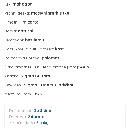
Krk:
mahagon
Vrchní deska:
masivní smrk sitka
Hmatník:
micarta
Barva:
natural
Lemování:
bez lemu
Kobylkový a nultý pražec:
kost
Povrchová úprava:
polomat
Šířka hmatníku u nultého pražce [mm]:
44,5
Značka:
Sigma Guitars
Ozvučení:
Sigma Guitars s ladičkou
Menzura [mm]:
628
Dostupnost:
Do 3 dnů
Doprava:
Zdarma
Záruční doba
2 roky