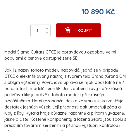
10 890 Kč
KOUPIT
Model Sigma Guitars GTCE je opravdovou ozdobou velmi
populární a cenově dostupné série SE.
Jak již název tohoto modelu napovídá, jedná se v případě
GTCE o elektrifikovaný nástroj s tvarem těla Grand (Grand OM
s oblým výřezem). Povrchová úprava se nijak podstatně neliší
od ostatních modelů série SE. Jen zdobení hlavy - překrásná
perleťová lilie je právě u tohoto modelu překrásným
ozvláštněním. Horní rezonanční deska ze smrku sitka zajišťuje
dostatek jasných výšek. Její přednosti pak umocňují záda a
luby z lípy. Kytara hraje důrazně, razantně a přitom vyváženě,
jasně a čistě. Kostěné komponenty a lazená žebra jsou spolu s
precizním továrním seřízením a přísnou výstupní kontrolou i