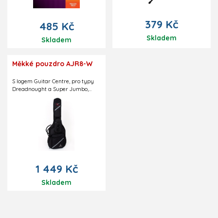
ochranném obalu z PE fólie, který
udržuje jejich čerstvost, speciální
technologie NANOWEB zaručuje
379 Kč
485 Kč
Vaší kytaře dlouhotrvající a
nezaměnitelný zvuk, .011 .015 .022
Skladem
Skladem
.032 .042 .052.
Měkké pouzdro AJR8-W
S logem Guitar Centre, pro typy
Dreadnought a Super Jumbo,
polstrování 16 mm. Velké množství
kapsiček. Stavitelné popruhy na
záda.
1 449 Kč
Skladem