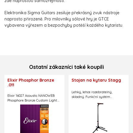
zde naprostou samozřejmostí.
Elektronika Sigma Guitars zesiluje překrásný zvuk nástroje
naprosto přirozeně. Pro milovníky sólové hry je GTCE
vybavena výřezem a bezpochyby potěší každého kytaristu.
Ostatní zákazníci také koupili
Elixir Phosphor Bronze
Stojan na kytaru Stagg
.011
Lehký, lehce rozebratelný,
Elixir 16027 Acoustic NANOWEB
skladný. Funkční systém
Phosphore Bronze Custom Light:
zabezpečení kytary proti pádu.
Struny pro akustickou kytaru,
Stavitelná výška dle velikosti
díky preciznímu zhotovení a
kytary.
jedinečným vlastnostem vydrží
zvuková i estetická úroveň Vaší
kytary neuvěřitelně dlouho,
struny jsou dodávány v kvalitním