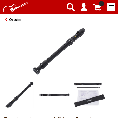
0
Ostatní