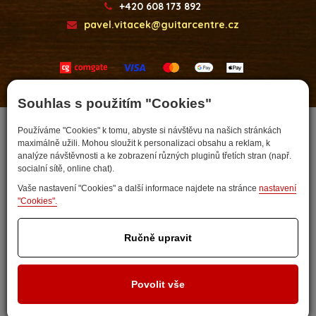
+420 608 173 892
pavel.vitacek@guitarcentre.cz
Developed by
Souhlas s použitím "Cookies"
Používáme "Cookies" k tomu, abyste si návštěvu na našich stránkách
maximálně užili. Mohou sloužit k personalizaci obsahu a reklam, k
analýze návštěvnosti a ke zobrazení různých pluginů třetích stran (např.
socialní sítě, online chat).
Vaše nastavení "Cookies" a další informace najdete na stránce
nastavení
"Cookies".
Ručně upravit
Nastavit cookies
Povolit vše