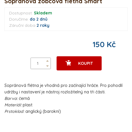
Sopránová zobcová flétna Smart
Dostupnost:
Skladem
Doručíme:
do 2 dnů
Záruční doba
2 roky
150 Kč
KOUPIT
Sopránová flétna je vhodná pro začínající hráče. Pro pohodlí
udržby i nastavení je nástroj rozložitelný na tři části.
Barva:
černá
Materiál:
plast
Prstoklad:
anglický (barokní)