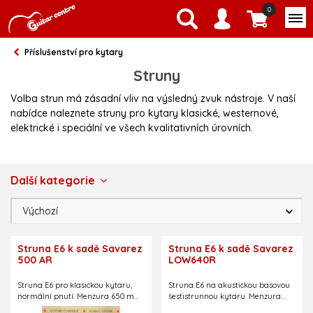
0
Příslušenství pro kytary
Struny
Volba strun má zásadní vliv na výsledný zvuk nástroje. V naší
nabídce naleznete struny pro kytary klasické, westernové,
elektrické i speciální ve všech kvalitativních úrovních.
Další kategorie
Struna E6 k sadě Savarez
Struna E6 k sadě Savarez
500 AR
LOW640R
Struna E6 pro klasickou kytaru,
Struna E6 na akustickou basovou
normální pnutí. Menzura 650 mm.
šestistrunnou kytaru. Menzura
Označení: 506R
650 mm.