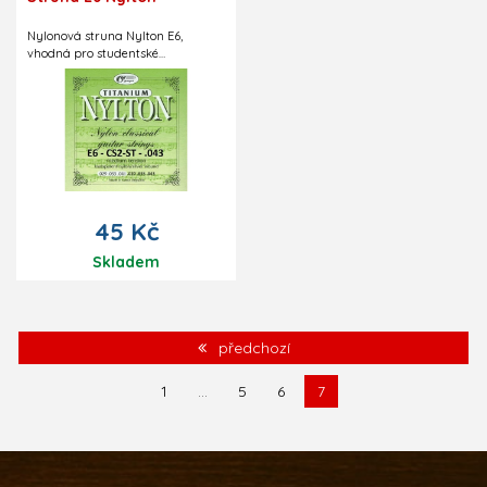
Nylonová struna Nylton E6,
vhodná pro studentské
klasické kytary. Střední pnutí.
45 Kč
Skladem
předchozí
1
...
5
6
7