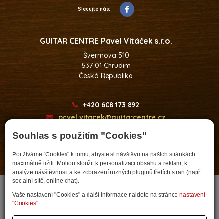
Sledujte nás:
GUITAR CENTRE Pavel Vitáček s.r.o.
Švermova 510
537 01 Chrudim
Česká Republika
+420 608 173 892
pavel.vitacek@guitarcentre.cz
Souhlas s použitím "Cookies"
Používáme "Cookies" k tomu, abyste si návštěvu na našich stránkách
maximálně užili. Mohou sloužit k personalizaci obsahu a reklam, k
Developed by
analýze návštěvnosti a ke zobrazení různých pluginů třetích stran (např.
socialní sítě, online chat).
Vaše nastavení "Cookies" a další informace najdete na stránce
nastavení
"Cookies".