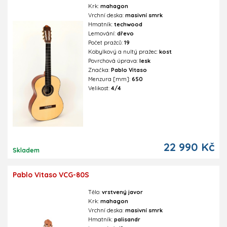
Krk:
mahagon
Vrchní deska:
masivní smrk
Hmatník:
techwood
Lemování:
dřevo
Počet pražců:
19
Kobylkový a nultý pražec:
kost
Povrchová úprava:
lesk
Značka:
Pablo Vitaso
Menzura [mm]:
650
Velikost:
4/4
22 990 Kč
Skladem
Pablo Vitaso VCG-80S
Tělo:
vrstvený javor
Krk:
mahagon
Vrchní deska:
masivní smrk
Hmatník:
palisandr