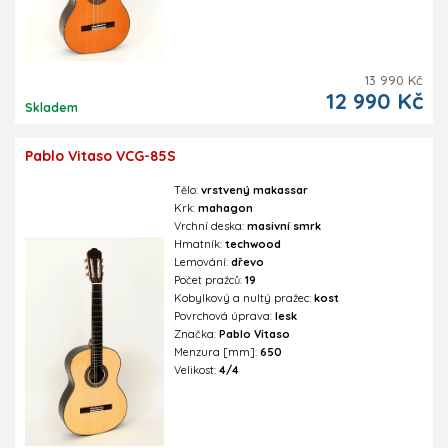
13 990 Kč
12 990 Kč
Skladem
Pablo Vitaso VCG-85S
Tělo:
vrstvený makassar
Krk:
mahagon
Vrchní deska:
masivní smrk
Hmatník:
techwood
Lemování:
dřevo
Počet pražců:
19
Kobylkový a nultý pražec:
kost
Povrchová úprava:
lesk
Značka:
Pablo Vitaso
Menzura [mm]:
650
Velikost:
4/4