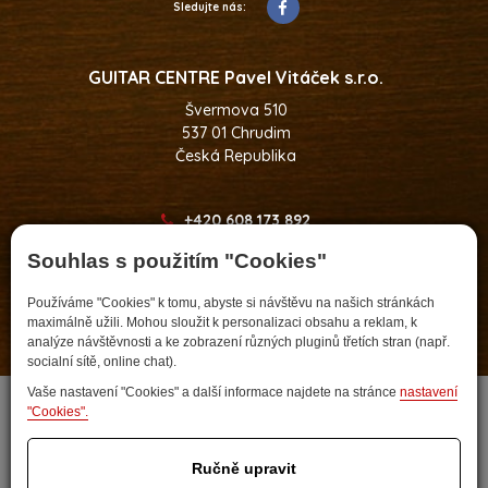
Sledujte nás:
GUITAR CENTRE Pavel Vitáček s.r.o.
Švermova 510
537 01 Chrudim
Česká Republika
+420 608 173 892
pavel.vitacek@guitarcentre.cz
Souhlas s použitím "Cookies"
Používáme "Cookies" k tomu, abyste si návštěvu na našich stránkách
maximálně užili. Mohou sloužit k personalizaci obsahu a reklam, k
analýze návštěvnosti a ke zobrazení různých pluginů třetích stran (např.
Developed by
socialní sítě, online chat).
Vaše nastavení "Cookies" a další informace najdete na stránce
nastavení
"Cookies".
Ručně upravit