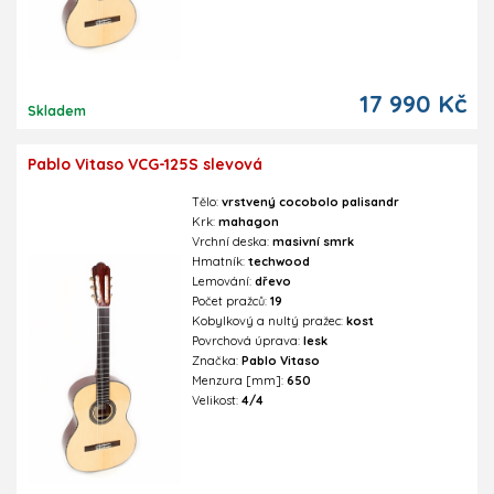
17 990 Kč
Skladem
Pablo Vitaso VCG-125S slevová
Tělo:
vrstvený cocobolo palisandr
Krk:
mahagon
Vrchní deska:
masivní smrk
Hmatník:
techwood
Lemování:
dřevo
Počet pražců:
19
Kobylkový a nultý pražec:
kost
Povrchová úprava:
lesk
Značka:
Pablo Vitaso
Menzura [mm]:
650
Velikost:
4/4