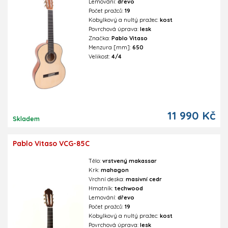
Lemování:
dřevo
Počet pražců:
19
Kobylkový a nultý pražec:
kost
Povrchová úprava:
lesk
Značka:
Pablo Vitaso
Menzura [mm]:
650
Velikost:
4/4
11 990 Kč
Skladem
Pablo Vitaso VCG-85C
Tělo:
vrstvený makassar
Krk:
mahagon
Vrchní deska:
masivní cedr
Hmatník:
techwood
Lemování:
dřevo
Počet pražců:
19
Kobylkový a nultý pražec:
kost
Povrchová úprava:
lesk