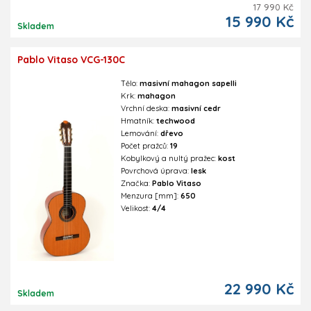
17 990 Kč
15 990 Kč
Skladem
Pablo Vitaso VCG-130C
Tělo:
masivní mahagon sapelli
Krk:
mahagon
Vrchní deska:
masivní cedr
Hmatník:
techwood
Lemování:
dřevo
Počet pražců:
19
Kobylkový a nultý pražec:
kost
Povrchová úprava:
lesk
Značka:
Pablo Vitaso
Menzura [mm]:
650
Velikost:
4/4
22 990 Kč
Skladem