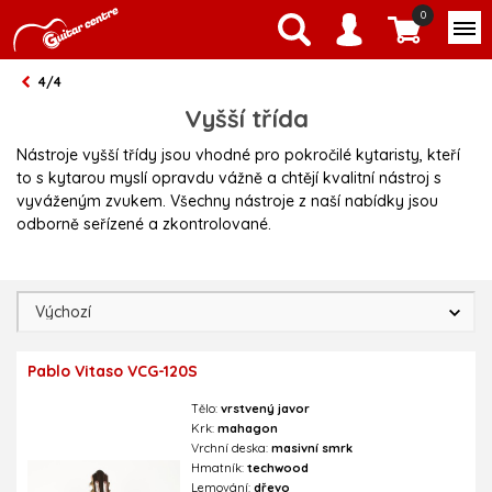
0
4/4
Vyšší třída
Nástroje vyšší třídy jsou vhodné pro pokročilé kytaristy, kteří
to s kytarou myslí opravdu vážně a chtějí kvalitní nástroj s
vyváženým zvukem. Všechny nástroje z naší nabídky jsou
odborně seřízené a zkontrolované.
Pablo Vitaso VCG-120S
Tělo:
vrstvený javor
Krk:
mahagon
Vrchní deska:
masivní smrk
Hmatník:
techwood
Lemování:
dřevo