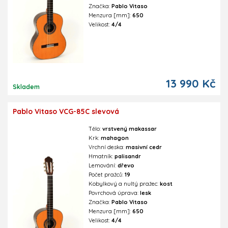
Značka:
Pablo Vitaso
Menzura [mm]:
650
Velikost:
4/4
13 990 Kč
Skladem
Pablo Vitaso VCG-85C slevová
Tělo:
vrstvený makassar
Krk:
mahagon
Vrchní deska:
masivní cedr
Hmatník:
palisandr
Lemování:
dřevo
Počet pražců:
19
Kobylkový a nultý pražec:
kost
Povrchová úprava:
lesk
Značka:
Pablo Vitaso
Menzura [mm]:
650
Velikost:
4/4