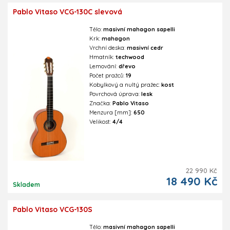
Pablo Vitaso VCG-130C slevová
Tělo:
masivní mahagon sapelli
Krk:
mahagon
Vrchní deska:
masivní cedr
Hmatník:
techwood
Lemování:
dřevo
Počet pražců:
19
Kobylkový a nultý pražec:
kost
Povrchová úprava:
lesk
Značka:
Pablo Vitaso
Menzura [mm]:
650
Velikost:
4/4
22 990 Kč
18 490 Kč
Skladem
Pablo Vitaso VCG-130S
Tělo:
masivní mahagon sapelli