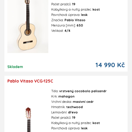
Počet pražců:
19
Kobylkový a nultý pražec:
kost
Povrchová úprava:
lesk
Značka:
Pablo Vitaso
Menzura [mm]:
650
Velikost:
4/4
14 990 Kč
Skladem
Pablo Vitaso VCG-125C
Tělo:
vrstvený cocobolo palisandr
Krk:
mahagon
Vrchní deska:
masivní cedr
Hmatník:
techwood
Lemování:
dřevo
Počet pražců:
19
Kobylkový a nultý pražec:
kost
Povrchová úprava:
lesk