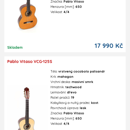
Značka:
Pablo Vitaso
Menzura [mm]:
650
Velikost:
4/4
17 990 Kč
Skladem
Pablo Vitaso VCG-125S
Tělo:
vrstvený cocobolo palisandr
Krk:
mahagon
Vrchní deska:
masivní smrk
Hmatník:
techwood
Lemování:
dřevo
Počet pražců:
19
Kobylkový a nultý pražec:
kost
Povrchová úprava:
lesk
Značka:
Pablo Vitaso
Menzura [mm]:
650
Velikost:
4/4