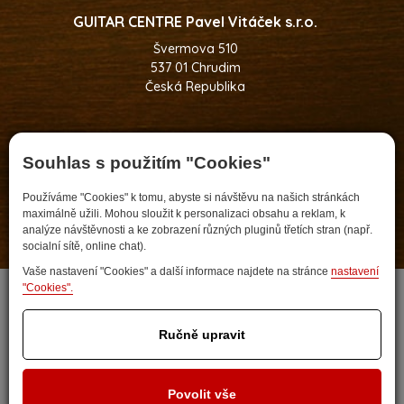
GUITAR CENTRE Pavel Vitáček s.r.o.
Švermova 510
537 01 Chrudim
Česká Republika
+420 608 173 892
Souhlas s použitím "Cookies"
pavel.vitacek@guitarcentre.cz
Používáme "Cookies" k tomu, abyste si návštěvu na našich stránkách
maximálně užili. Mohou sloužit k personalizaci obsahu a reklam, k
analýze návštěvnosti a ke zobrazení různých pluginů třetích stran (např.
socialní sítě, online chat).
Developed by
Vaše nastavení "Cookies" a další informace najdete na stránce
nastavení
"Cookies".
Ručně upravit
Povolit vše