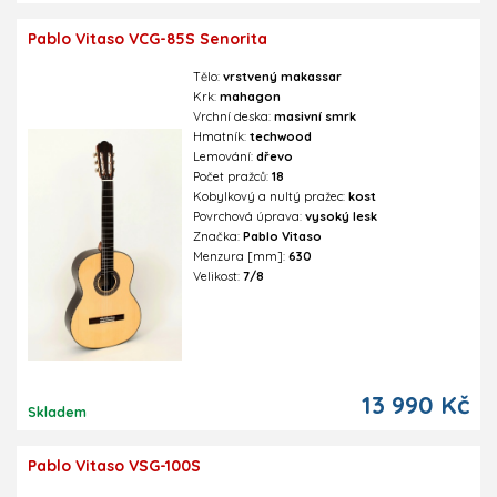
Pablo Vitaso VCG-85S Senorita
Tělo:
vrstvený makassar
Krk:
mahagon
Vrchní deska:
masivní smrk
Hmatník:
techwood
Lemování:
dřevo
Počet pražců:
18
Kobylkový a nultý pražec:
kost
Povrchová úprava:
vysoký lesk
Značka:
Pablo Vitaso
Menzura [mm]:
630
Velikost:
7/8
13 990 Kč
Skladem
Pablo Vitaso VSG-100S