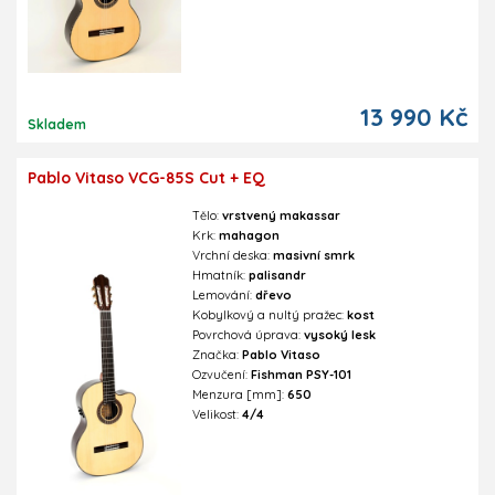
13 990 Kč
Skladem
Pablo Vitaso VCG-85S Cut + EQ
Tělo:
vrstvený makassar
Krk:
mahagon
Vrchní deska:
masivní smrk
Hmatník:
palisandr
Lemování:
dřevo
Kobylkový a nultý pražec:
kost
Povrchová úprava:
vysoký lesk
Značka:
Pablo Vitaso
Ozvučení:
Fishman PSY-101
Menzura [mm]:
650
Velikost:
4/4