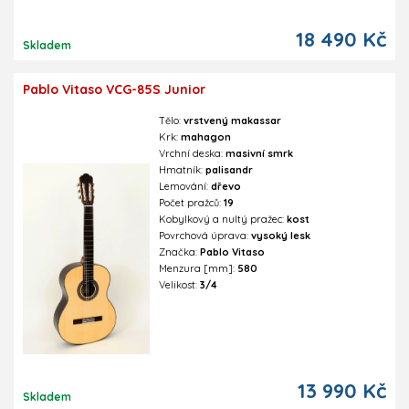
18 490 Kč
Skladem
Pablo Vitaso VCG-85S Junior
Tělo:
vrstvený makassar
Krk:
mahagon
Vrchní deska:
masivní smrk
Hmatník:
palisandr
Lemování:
dřevo
Počet pražců:
19
Kobylkový a nultý pražec:
kost
Povrchová úprava:
vysoký lesk
Značka:
Pablo Vitaso
Menzura [mm]:
580
Velikost:
3/4
13 990 Kč
Skladem