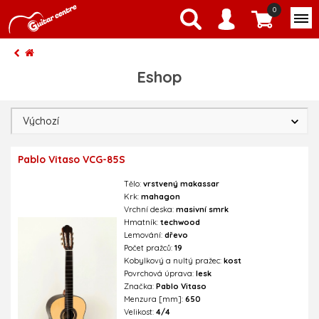
0
Eshop
Pablo Vitaso VCG-85S
Tělo:
vrstvený makassar
Krk:
mahagon
Vrchní deska:
masivní smrk
Hmatník:
techwood
Lemování:
dřevo
Počet pražců:
19
Kobylkový a nultý pražec:
kost
Povrchová úprava:
lesk
Značka:
Pablo Vitaso
Menzura [mm]:
650
Velikost:
4/4