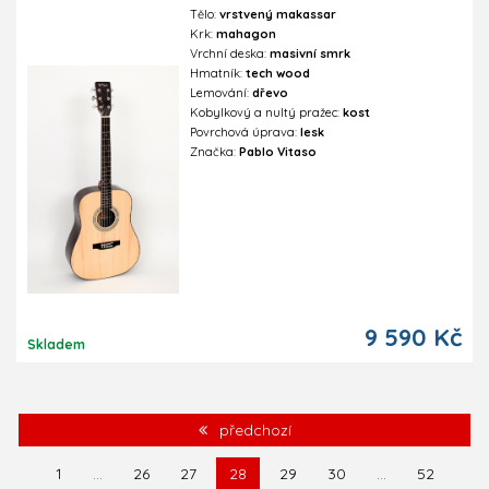
Tělo:
vrstvený makassar
Krk:
mahagon
Vrchní deska:
masivní smrk
Hmatník:
tech wood
Lemování:
dřevo
Kobylkový a nultý pražec:
kost
Povrchová úprava:
lesk
Značka:
Pablo Vitaso
9 590 Kč
Skladem
předchozí
1
...
26
27
28
29
30
...
52