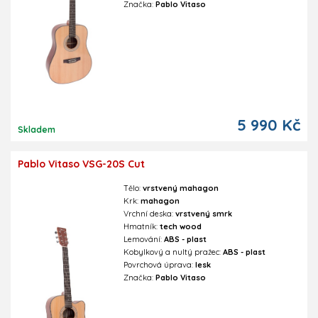
Značka:
Pablo Vitaso
5 990 Kč
Skladem
Pablo Vitaso VSG-20S Cut
Tělo:
vrstvený mahagon
Krk:
mahagon
Vrchní deska:
vrstvený smrk
Hmatník:
tech wood
Lemování:
ABS - plast
Kobylkový a nultý pražec:
ABS - plast
Povrchová úprava:
lesk
Značka:
Pablo Vitaso