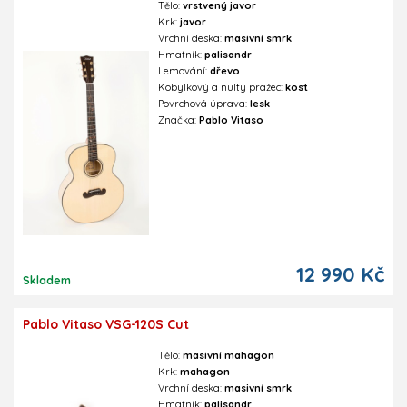
Tělo:
vrstvený javor
Krk:
javor
Vrchní deska:
masivní smrk
Hmatník:
palisandr
Lemování:
dřevo
Kobylkový a nultý pražec:
kost
Povrchová úprava:
lesk
Značka:
Pablo Vitaso
12 990 Kč
Skladem
Pablo Vitaso VSG-120S Cut
Tělo:
masivní mahagon
Krk:
mahagon
Vrchní deska:
masivní smrk
Hmatník:
palisandr