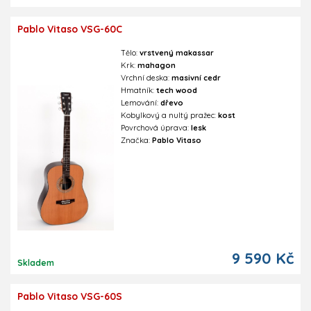
Pablo Vitaso VSG-60C
Tělo:
vrstvený makassar
Krk:
mahagon
Vrchní deska:
masivní cedr
Hmatník:
tech wood
Lemování:
dřevo
Kobylkový a nultý pražec:
kost
Povrchová úprava:
lesk
Značka:
Pablo Vitaso
9 590 Kč
Skladem
Pablo Vitaso VSG-60S