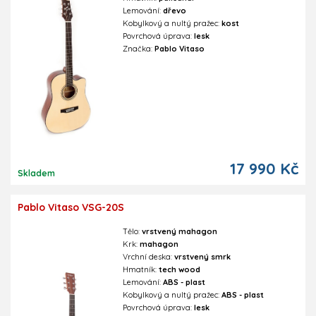
Lemování:
dřevo
Kobylkový a nultý pražec:
kost
Povrchová úprava:
lesk
Značka:
Pablo Vitaso
17 990 Kč
Skladem
Pablo Vitaso VSG-20S
Tělo:
vrstvený mahagon
Krk:
mahagon
Vrchní deska:
vrstvený smrk
Hmatník:
tech wood
Lemování:
ABS - plast
Kobylkový a nultý pražec:
ABS - plast
Povrchová úprava:
lesk