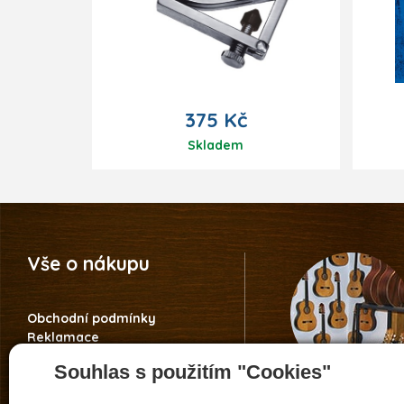
375 Kč
Skladem
Vše o nákupu
Obchodní podmínky
Reklamace
Vrácení zboží
Souhlas s použitím "Cookies"
Nastavení soukromí
Záruka 5 let Guitar Centre