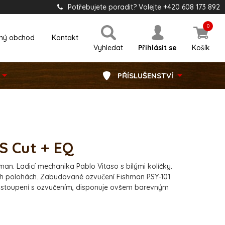
Potřebujete poradit? Volejte +420 608 173 892
0
ný obchod
Kontakt
Vyhledat
Přihlásit se
Košík
PŘÍSLUŠENSTVÍ
S Cut + EQ
an. Ladicí mechanika Pablo Vitaso s bílými kolíčky.
ích polohách. Zabudované ozvučení Fishman PSY-101.
ystoupení s ozvučením, disponuje ovšem barevným