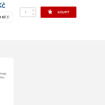
Kč
KOUPIT
9 Kč
?
hrají
ičku
lo má
zapnout
USB
ko tak