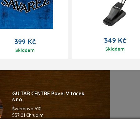
lze doporučit i jako příslušenství k n
k přisvícení klávesnice. Barva lampič
černá. Dynamický design.
349 Kč
399 Kč
Skladem
Skladem
GUITAR CENTRE Pavel Vitáček
s.r.o.
Švermova 510
537 01 Chrudim
Česká Republika