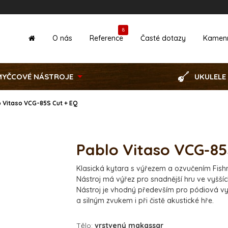
8
O nás
Reference
Časté dotazy
Kamen
MYČCOVÉ NÁSTROJE
UKULELE
 Vitaso VCG-85S Cut + EQ
Pablo Vitaso VCG-85
Klasická kytara s výřezem a ozvučením Fishm
Nástroj má výřez pro snadnější hru ve vyšš
Nástroj je vhodný především pro pódiová v
a silným zvukem i při čistě akustické hře.
Tělo:
vrstvený makassar