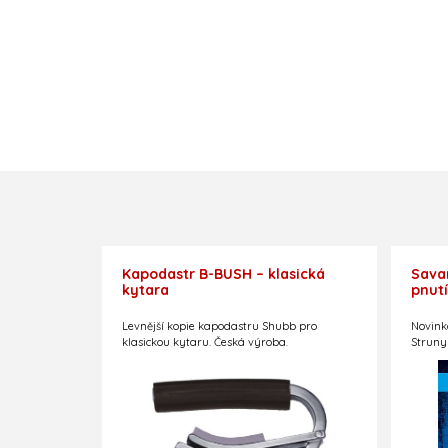
Kapodastr B-BUSH – klasická
Savar
kytara
pnutí
Levnější kopie kapodastru Shubb pro
Novink
klasickou kytaru. Česká výroba.
Struny
struny
Melodi
mm.