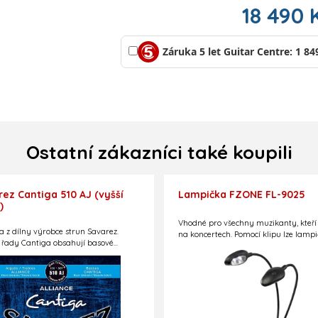
18 490 
Záruka 5 let Guitar Centre: 1 84
Ostatní zákazníci také koupili
ez Cantiga 510 AJ (vyšší
Lampička FZONE FL-9025
)
Vhodné pro všechny muzikanty, kteří 
a z dílny výrobce strun Savarez.
na koncertech. Pomocí klipu lze lamp
 řady Cantiga obsahují basové
snadno přichytit k notovému stojanu.
 vyráběné novou technologií.
Baterie AAA (3 ks) v ceně, jednoduše
cké struny Alliance KF. Menzura 650
nastavitelná tykadla. V každém
tykadle dvě LED diody. Každé tykad
vlastní ovládání, lze tedy například 
jen jednu stranu. Lze napájet i přes 
kabel, který je součástí balení. Světýl