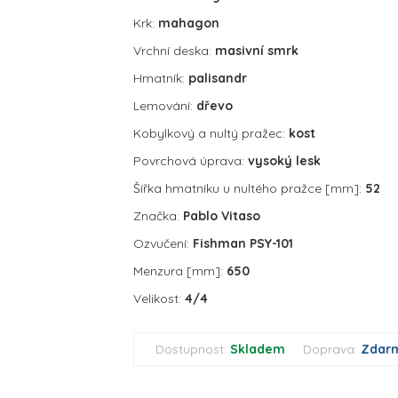
Krk:
mahagon
Vrchní deska:
masivní smrk
Hmatník:
palisandr
Lemování:
dřevo
Kobylkový a nultý pražec:
kost
Povrchová úprava:
vysoký lesk
Šířka hmatníku u nultého pražce [mm]:
52
Značka:
Pablo Vitaso
Ozvučení:
Fishman PSY-101
Menzura [mm]:
650
Velikost:
4/4
Dostupnost:
Skladem
Doprava:
Zdar