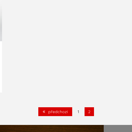
předchozí
1
2