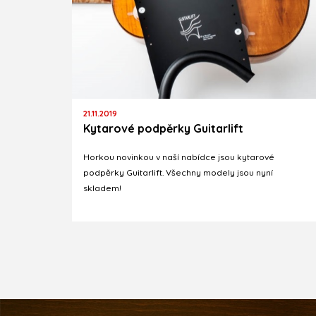
21.11.2019
Kytarové podpěrky Guitarlift
Horkou novinkou v naší nabídce jsou kytarové
podpěrky Guitarlift. Všechny modely jsou nyní
skladem!