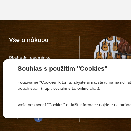
Vše o nákupu
Obchodní podmínky
Reklamace
Souhlas s použitím "Cookies"
Vrácení zboží
Nastavení soukromí
Záruka 5 let Guitar Centre
Používáme "Cookies" k tomu, abyste si návštěvu na našich st
+420 608 173 8
Informace o ochraně osobních
třetích stran (např. socialní sítě, online chat).
údajů
pavel.vitacek
Odstoupení od kupní smlouvy
Vaše nastavení "Cookies" a další informace najdete na strán
Sledujte nás: