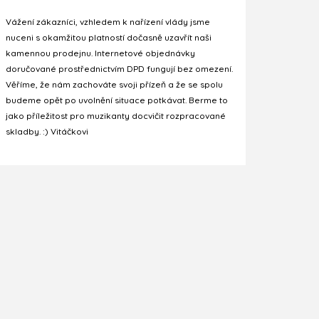
Vážení zákazníci, vzhledem k nařízení vlády jsme
nuceni s okamžitou platností dočasně uzavřít naši
kamennou prodejnu. Internetové objednávky
doručované prostřednictvím DPD fungují bez omezení.
Věříme, že nám zachováte svoji přízeň a že se spolu
budeme opět po uvolnění situace potkávat. Berme to
jako příležitost pro muzikanty docvičit rozpracované
skladby. :) Vitáčkovi