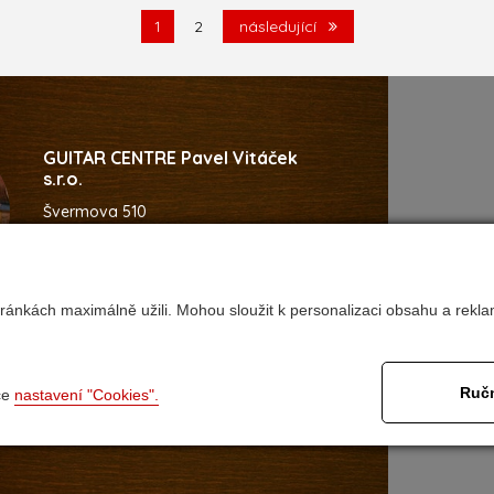
1
2
následující
GUITAR CENTRE Pavel Vitáček
s.r.o.
Švermova 510
537 01 Chrudim
Česká Republika
ránkách maximálně užili. Mohou sloužit k personalizaci obsahu a rekla
92
@guitarcentre.cz
Ručn
ce
nastavení "Cookies".